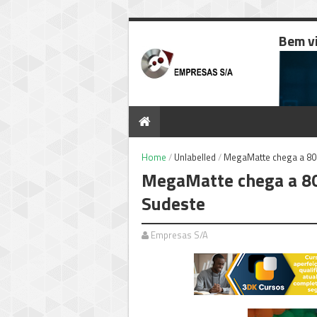
Bem v
Home
/
Unlabelled
/
MegaMatte chega a 80
MegaMatte chega a 80
Sudeste
Empresas S/A