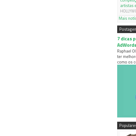
competiç
artistas
HOLLYWOO
Mais notí
Postage
7 dicas 
AdWord
Raphael Ol
ter melhor
como os co
Populare