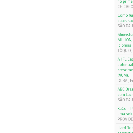
no prime
CHICAGO,
Como fun
quais sã
SÃO PAUL
Shueish
MILLION,
idiomas
TÓQUIO, 
A IIFL Ca
potencial
crescime
(AUM).
DUBAI, E
ABC Bras
com Lucr
SÃO PAUL
KuCoin P
uma solu
PROVIDEN
Hard Roc