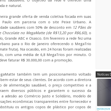
tens saudáveis. O objetivo da rede é oferecer uma
da e natural.
meira grande oferta de venda coletiva focada em suas
o Paulo em parceria com o site Peixe Urbano. A
idade saudáveis com 50% de desconto em
12 Pães de
de Chocolate no MegaMatte (de R$13,20 por R$6,60),
o
lo, Grande ABC e Osasco. Em fevereiro a rede fez uma
ano para o Rio de Janeiro oferecendo o MegaTrio
 mate fruta). Na ocasião, em 24 horas foram realizadas
do, com uma média de 6,8 MegaTrios por minuto. O
e deve faturar R$ 30.000,00 com a promoção.
Notícias
egaMatte também tem um posicionamento voltado
 bem-estar de seus clientes. De acordo com a diretora
to de alimentação saudável, o preço competitivo e a
atraem diversos públicos e garantem o sucesso da
 a adesão ao Comércio Justo e Solidário, modelo de
nsações econômicas transparentes entre fornecedor e
stituiu os antigos copos de plástico por copos de