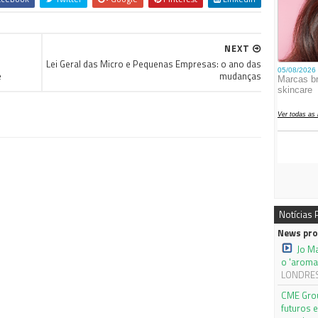
NEXT
Lei Geral das Micro e Pequenas Empresas: o ano das
e
mudanças
Notícias
News pro
Jo M
o 'aroma
LONDRES,
CME Grou
futuros 