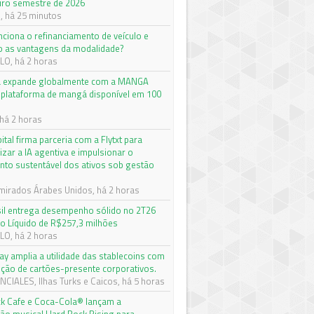
iro semestre de 2026
 há 25 minutos
ciona o refinanciamento de veículo e
o as vantagens da modalidade?
O, há 2 horas
a expande globalmente com a MANGA
 plataforma de mangá disponível em 100
há 2 horas
pital firma parceria com a Flytxt para
izar a IA agentiva e impulsionar o
nto sustentável dos ativos sob gestão
mirados Árabes Unidos, há 2 horas
il entrega desempenho sólido no 2T26
o Líquido de R$257,3 milhões
O, há 2 horas
ay amplia a utilidade das stablecoins com
ção de cartões-presente corporativos.
CIALES, Ilhas Turks e Caicos, há 5 horas
k Cafe e Coca-Cola® lançam a