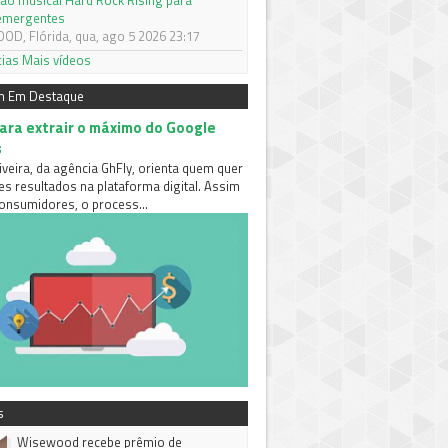
ão musical Hard Rock Rising para
 emergentes
D, Flórida, qua, ago 5 2026 23:17
cias
Mais vídeos
m Em Destaque
para extrair o máximo do Google
s
iveira, da agência GhFly, orienta quem quer
es resultados na plataforma digital. Assim
nsumidores, o process...
s
Wisewood recebe prêmio de