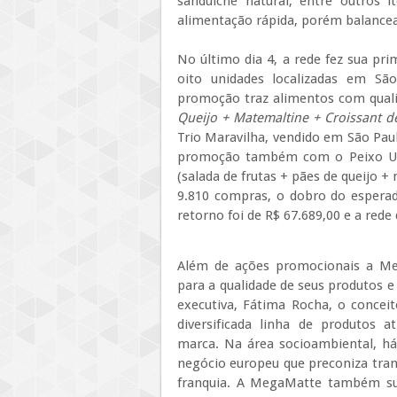
sanduíche natural, entre outros i
alimentação rápida, porém balancea
No último dia 4, a rede fez sua pri
oito unidades localizadas em Sã
promoção traz alimentos com qual
Queijo + Matemaltine + Croissant 
Trio Maravilha, vendido em São Pau
promoção também com o Peixo Urb
(salada de frutas + pães de queijo +
9.810 compras, o dobro do espera
retorno foi de R$ 67.689,00 e a red
Além de ações promocionais a M
para a qualidade de seus produtos e
executiva, Fátima Rocha, o concei
diversificada linha de produtos 
marca. Na área socioambiental, há
negócio europeu que preconiza tra
franquia. A MegaMatte também sub