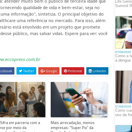
a: atender muito bem o público de terceira idade que
fornecendo qualidade de vida e bem-estar, seja no
ma informação", sintetiza. O principal objetivo do
lthcare uma referência no mercado. Para isso, além
esário está envolvido em um projeto que promete
desse público, mas salvar vidas. Espere para ver: você
w.eccopress.com.br
cebook
Twitter
Google
Pinterest
Linkedin
Sifra em parceria com a
Mais arrecadação, menos
nse por meio da
empresas: "Super Pix" da