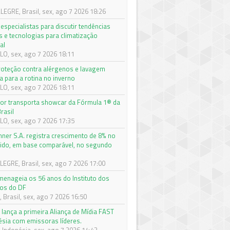
EGRE, Brasil, sex, ago 7 2026 18:26
especialistas para discutir tendências
s e tecnologias para climatização
al
O, sex, ago 7 2026 18:11
roteção contra alérgenos e lavagem
a para a rotina no inverno
O, sex, ago 7 2026 18:11
r transporta showcar da Fórmula 1® da
rasil
O, sex, ago 7 2026 17:35
nner S.A. registra crescimento de 8% no
quido, em base comparável, no segundo
e
EGRE, Brasil, sex, ago 7 2026 17:00
enageia os 56 anos do Instituto dos
os do DF
 Brasil, sex, ago 7 2026 16:50
 lança a primeira Aliança de Mídia FAST
ésia com emissoras líderes.