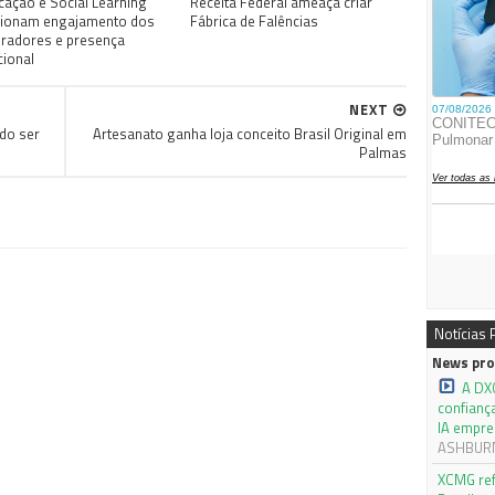
cação e Social Learning
Receita Federal ameaça criar
sionam engajamento dos
Fábrica de Falências
radores e presença
cional
NEXT
do ser
Artesanato ganha loja conceito Brasil Original em
Palmas
Notícias
News pro
A DX
confianç
IA empre
ASHBURN,
XCMG ref