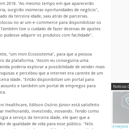
, em 2018. "Ao mesmo tempo em que aparecerão
ária, surgirão inúmeras oportunidades de negócio",
o da terceira idade, saiu atrás de parcerias.
olocou no ar um e-commerce para disponibilizar os
"Também tive o cuidado de fazer dezenas de ajustes
lvo pudesse adquirir os produtos com facilidade".
ente, "um mini Ecossistema", para que a pessoa
tro da plataforma. "Assim eu conseguiria uma
inda poderia explorar a possibilidade de vender mais
squisas e percebeu que a internet era carente de um
ceira idade. "Então disponibilizei um portal para
 o assunto e também um portal de empregos para
Notícias
ica.
i Healthcare, Edilson Osório Júnior está satisfeito
uar melhorando, investindo, inovando. Tendo como
ogia a serviço da terceira idade, ele quer que a
 de qualidade de vida para esse público. "Nós