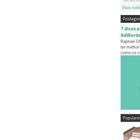
JACARTA,
Mais notí
Postage
7 dicas 
AdWord
Raphael Ol
ter melhor
como os co
Populare