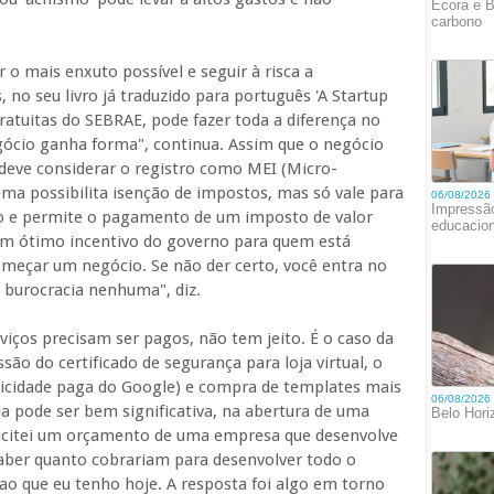
o mais enxuto possível e seguir à risca a
 no seu livro já traduzido para português 'A Startup
gratuitas do SEBRAE, pode fazer toda a diferença no
gócio ganha forma", continua. Assim que o negócio
eve considerar o registro como MEI (Micro-
ema possibilita isenção de impostos, mas só vale para
no e permite o pagamento de um imposto de valor
 um ótimo incentivo do governo para quem está
meçar um negócio. Se não der certo, você entra no
 burocracia nenhuma", diz.
viços precisam ser pagos, não tem jeito. É o caso da
ão do certificado de segurança para loja virtual, o
icidade paga do Google) e compra de templates mais
a pode ser bem significativa, na abertura de uma
licitei um orçamento de uma empresa que desenvolve
aber quanto cobrariam para desenvolver todo o
o que eu tenho hoje. A resposta foi algo em torno