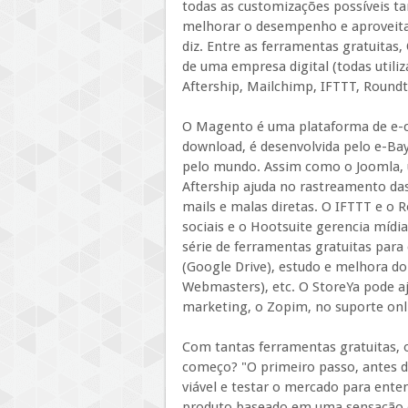
todas as customizações possíveis ta
melhorar o desempenho e aproveitar
diz. Entre as ferramentas gratuitas
de uma empresa digital (todas utili
Aftership, Mailchimp, IFTTT, Round
O Magento é uma plataforma de e-c
download, é desenvolvida pelo e-Ba
pelo mundo. Assim como o Joomla, u
Aftership ajuda no rastreamento da
mails e malas diretas. O IFTTT e o
sociais e o Hootsuite gerencia mídia
série de ferramentas gratuitas para
(Google Drive), estudo e melhora d
Webmasters), etc. O StoreYa pode aj
marketing, o Zopim, no suporte on
Com tantas ferramentas gratuitas,
começo? "O primeiro passo, antes d
viável e testar o mercado para enten
produto baseado em uma sensação ou