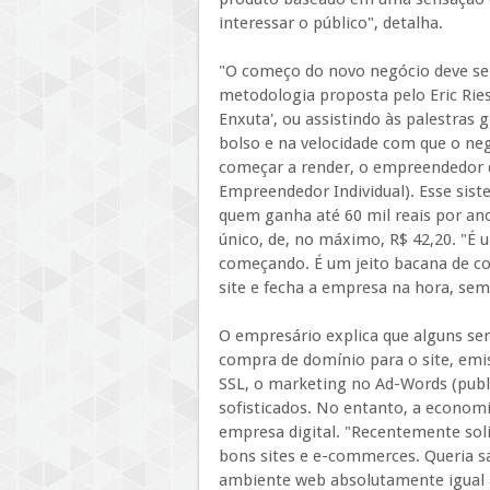
interessar o público", detalha.
"O começo do novo negócio deve ser 
metodologia proposta pelo Eric Ries,
Enxuta', ou assistindo às palestras 
bolso e na velocidade com que o ne
começar a render, o empreendedor d
Empreendedor Individual). Esse sist
quem ganha até 60 mil reais por a
único, de, no máximo, R$ 42,20. "É
começando. É um jeito bacana de co
site e fecha a empresa na hora, sem
O empresário explica que alguns ser
compra de domínio para o site, emiss
SSL, o marketing no Ad-Words (publ
sofisticados. No entanto, a economi
empresa digital. "Recentemente so
bons sites e e-commerces. Queria s
ambiente web absolutamente igual a