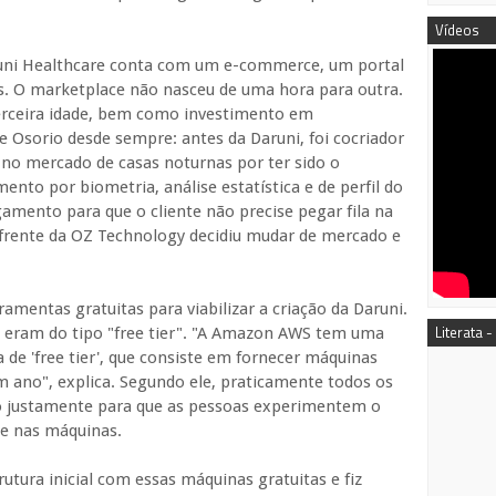
Vídeos
aruni Healthcare conta com um e-commerce, um portal
s. O marketplace não nasceu de uma hora para outra.
erceira idade, bem como investimento em
e Osorio desde sempre: antes da Daruni, foi cocriador
 no mercado de casas noturnas por ter sido o
nto por biometria, análise estatística e de perfil do
gamento para que o cliente não precise pegar fila na
 frente da OZ Technology decidiu mudar de mercado e
amentas gratuitas para viabilizar a criação da Daruni.
Literata -
o eram do tipo "free tier". "A Amazon AWS tem uma
de 'free tier', que consiste em fornecer máquinas
m ano", explica. Segundo ele, praticamente todos os
 justamente para que as pessoas experimentem o
de nas máquinas.
utura inicial com essas máquinas gratuitas e fiz