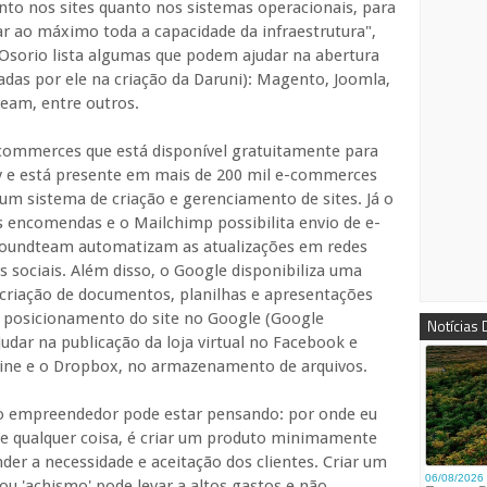
nto nos sites quanto nos sistemas operacionais, para
 ao máximo toda a capacidade da infraestrutura",
, Osorio lista algumas que podem ajudar na abertura
zadas por ele na criação da Daruni): Magento, Joomla,
team, entre outros.
ommerces que está disponível gratuitamente para
y e está presente em mais de 200 mil e-commerces
m sistema de criação e gerenciamento de sites. Já o
s encomendas e o Mailchimp possibilita envio de e-
 Roundteam automatizam as atualizações em redes
s sociais. Além disso, o Google disponibiliza uma
 criação de documentos, planilhas e apresentações
o posicionamento do site no Google (Google
Notícias
udar na publicação da loja virtual no Facebook e
line e o Dropbox, no armazenamento de arquivos.
 o empreendedor pode estar pensando: por onde eu
e qualquer coisa, é criar um produto minimamente
der a necessidade e aceitação dos clientes. Criar um
 'achismo' pode levar a altos gastos e não