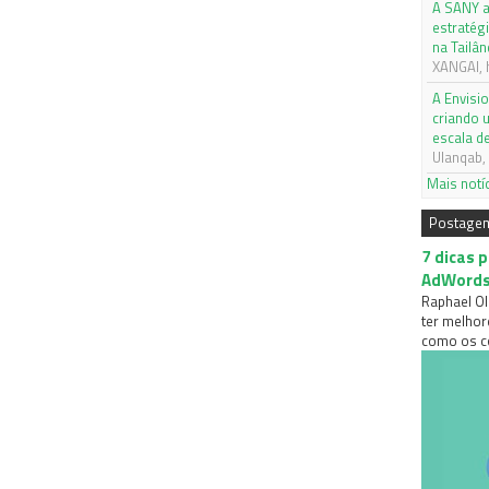
A SANY a
estratég
na Tailân
XANGAI, 
A Envisi
criando 
escala d
Ulanqab, 
Mais notí
Postage
7 dicas 
AdWord
Raphael Ol
ter melhor
como os co