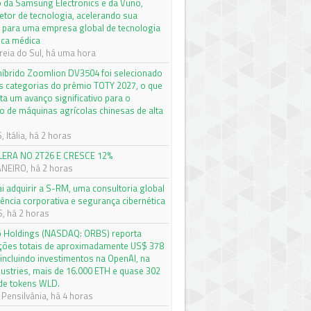
o da Samsung Electronics e da Vuno,
etor de tecnologia, acelerando sua
 para uma empresa global de tecnologia
ica médica
reia do Sul, há uma hora
 híbrido Zoomlion DV3504 foi selecionado
s categorias do prêmio TOTY 2027, o que
ta um avanço significativo para o
 de máquinas agrícolas chinesas de alta
Itália, há 2 horas
LERA NO 2T26 E CRESCE 12%
ANEIRO, há 2 horas
ai adquirir a S-RM, uma consultoria global
gência corporativa e segurança cibernética
 há 2 horas
o Holdings (NASDAQ: ORBS) reporta
ações totais de aproximadamente US$ 378
 incluindo investimentos na OpenAI, na
dustries, mais de 16.000 ETH e quase 302
de tokens WLD.
Pensilvânia, há 4 horas