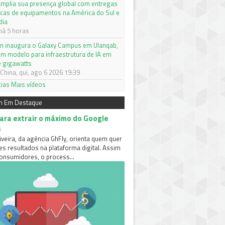
mplia sua presença global com entregas
icas de equipamentos na América do Sul e
dia
há 5 horas
on inaugura o Galaxy Campus em Ulanqab,
um modelo para infraestrutura de IA em
e gigawatts
China, qui, ago 6 2026 19:39
cias
Mais vídeos
m Em Destaque
para extrair o máximo do Google
s
iveira, da agência GhFly, orienta quem quer
es resultados na plataforma digital. Assim
nsumidores, o process...