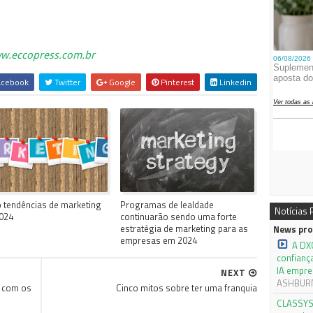
w.eccopress.com.br
cebook
Twitter
Google
Pinterest
Linkedin
 tendências de marketing
Programas de lealdade
Notícias
024
continuarão sendo uma forte
estratégia de marketing para as
News pro
empresas em 2024
A DX
confianç
IA empre
NEXT
ASHBURN,
r com os
Cinco mitos sobre ter uma franquia
CLASSYS 