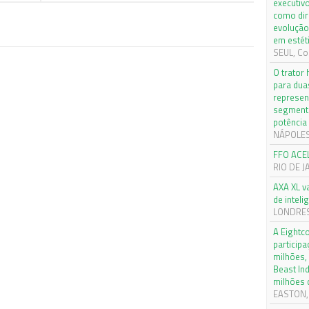
executiv
como dir
evolução
em estét
SEUL, Co
O trator
para dua
represen
segmento
potência
NÁPOLES, 
FFO ACE
RIO DE J
AXA XL v
de inteli
LONDRES,
A Eightc
particip
milhões,
Beast In
milhões 
EASTON, 