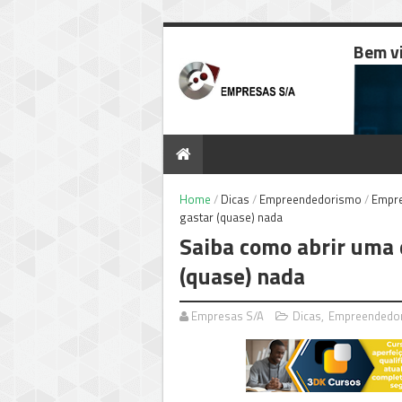
Bem v
Home
/
Dicas
/
Empreendedorismo
/
Empr
gastar (quase) nada
Saiba como abrir uma 
(quase) nada
Empresas S/A
Dicas
,
Empreendedo