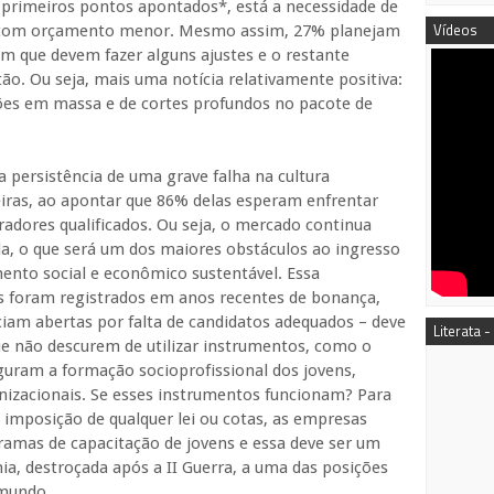
o primeiros pontos apontados*, está a necessidade de
Vídeos
tos com orçamento menor. Mesmo assim, 27% planejam
 que devem fazer alguns ajustes e o restante
o. Ou seja, mais uma notícia relativamente positiva:
sões em massa e de cortes profundos no pacote de
a persistência de uma grave falha na cultura
eiras, ao apontar que 86% delas esperam enfrentar
adores qualificados. Ou seja, o mercado continua
da, o que será um dos maiores obstáculos ao ingresso
ento social e econômico sustentável. Essa
os foram registrados em anos recentes de bonança,
am abertas por falta de candidatos adequados – deve
Literata -
que não descurem de utilizar instrumentos, como o
guram a formação socioprofissional dos jovens,
anizacionais. Se esses instrumentos funcionam? Para
imposição de qualquer lei ou cotas, as empresas
as de capacitação de jovens e essa deve ser um
a, destroçada após a II Guerra, a uma das posições
 mundo.