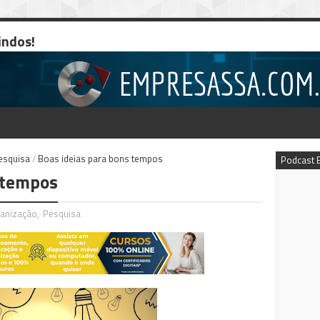
indos!
esquisa
/
Boas ideias para bons tempos
Podcast 
 tempos
anização
,
Pesquisa