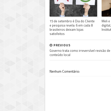
15 de setembro é Dia do Cliente
Meli e
e pesquisa revela: 6 em cada 8
digita
brasileiros deixam lojas
Instit
satisfeitos
PREVIOUS
Governo trata como irreversível revisão de
conteúdo local
Nenhum Comentário: