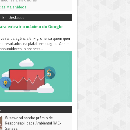
 Indonésia, há 6 horas
cias
Mais vídeos
m Em Destaque
para extrair o máximo do Google
s
iveira, da agência GhFly, orienta quem quer
es resultados na plataforma digital. Assim
nsumidores, o process...
s
Wisewood recebe prêmio de
Responsabilidade Ambiental RAC-
Sanasa