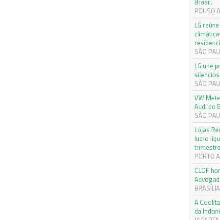
Brasil.
POUSO AL
LG reúne 
climática
residenci
SÃO PAUL
LG une p
silencios
SÃO PAUL
VW Meteo
Audi do B
SÃO PAUL
Lojas Re
lucro lí
trimestr
PORTO AL
CLDF hom
Advogad
BRASÍLIA,
A Coolita
da Indon