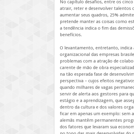
No capítulo desafios, entre os cinc
atrair, reter e desenvolver talen
aumentar seus quadros, 25% admitem
pretende manter as coisas como estã
a tendência indica o fim das demis
benefícios.
O levantamento, entretanto, indica 
organizacional das empresas brasil
problemas com a atração de colabor
carente de mão de obra especializa
na tão esperada fase de desenvolvim
perspectiva – cujos efeitos negativ
quando milhares de vagas permaneci
servir de alerta aos gestores para 
estágio e a aprendizagem, que asse
dentro da cultura e dos valores org
ficar em apenas um exemplo: sem a 
alemãs mantêm permanentes program
dos fatores que levaram sua economi
no topo das mais desenvolvidas do