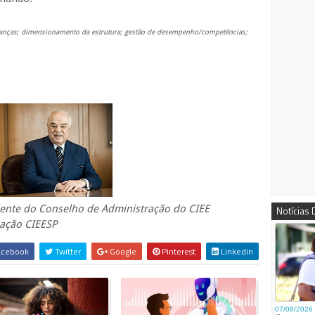
ranças; dimensionamento da estrutura; gestão de desempenho/competências;
idente do Conselho de Administração do CIEE
Notícias
cação CIEESP
cebook
Twitter
Google
Pinterest
Linkedin