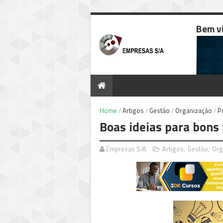
Bem v
Home
/
Artigos
/
Gestão
/
Organização
/
P
Boas ideias para bons
Empresas S/A
Artigos
,
Gestão
,
Org