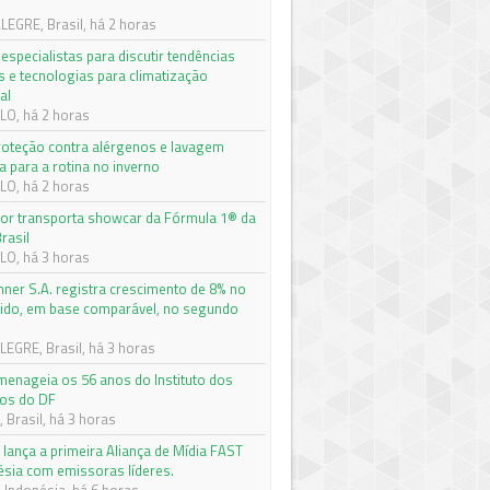
EGRE, Brasil, há 2 horas
especialistas para discutir tendências
s e tecnologias para climatização
al
O, há 2 horas
roteção contra alérgenos e lavagem
a para a rotina no inverno
O, há 2 horas
r transporta showcar da Fórmula 1® da
rasil
O, há 3 horas
nner S.A. registra crescimento de 8% no
quido, em base comparável, no segundo
e
EGRE, Brasil, há 3 horas
enageia os 56 anos do Instituto dos
os do DF
 Brasil, há 3 horas
 lança a primeira Aliança de Mídia FAST
ésia com emissoras líderes.