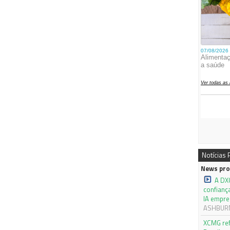
Notícias
News pro
A DX
confianç
IA empre
ASHBURN,
XCMG ref