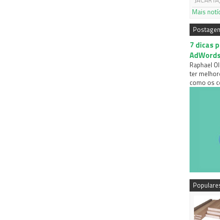
JACARTA,
Mais notí
Postage
7 dicas 
AdWord
Raphael Ol
ter melhor
como os co
Populare