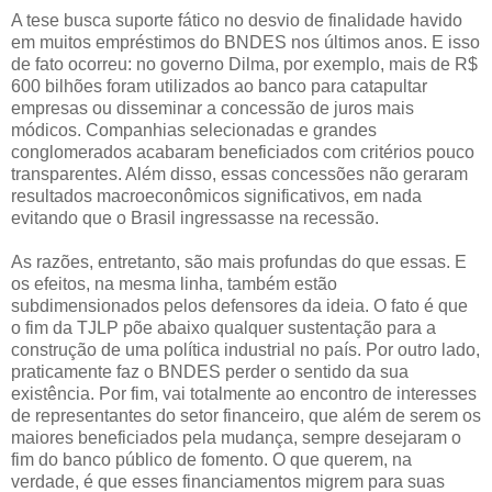
A tese busca suporte fático no desvio de finalidade havido
em muitos empréstimos do BNDES nos últimos anos. E isso
de fato ocorreu: no governo Dilma, por exemplo, mais de R$
600 bilhões foram utilizados ao banco para catapultar
empresas ou disseminar a concessão de juros mais
módicos. Companhias selecionadas e grandes
conglomerados acabaram beneficiados com critérios pouco
transparentes. Além disso, essas concessões não geraram
resultados macroeconômicos significativos, em nada
evitando que o Brasil ingressasse na recessão.
As razões, entretanto, são mais profundas do que essas. E
os efeitos, na mesma linha, também estão
subdimensionados pelos defensores da ideia. O fato é que
o fim da TJLP põe abaixo qualquer sustentação para a
construção de uma política industrial no país. Por outro lado,
praticamente faz o BNDES perder o sentido da sua
existência. Por fim, vai totalmente ao encontro de interesses
de representantes do setor financeiro, que além de serem os
maiores beneficiados pela mudança, sempre desejaram o
fim do banco público de fomento. O que querem, na
verdade, é que esses financiamentos migrem para suas