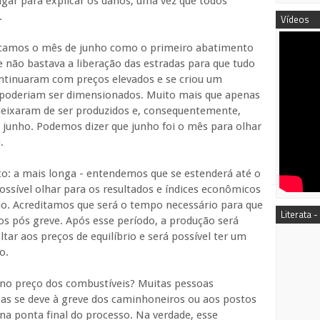
gar para explicar os danos, uma vez que todos
.
Vídeos
ificamos o mês de junho como o primeiro abatimento
 não bastava a liberação das estradas para que tudo
ntinuaram com preços elevados e se criou um
o poderiam ser dimensionados. Muito mais que apenas
deixaram de ser produzidos e, consequentemente,
 junho. Podemos dizer que junho foi o mês para olhar
.
o: a mais longa - entendemos que se estenderá até o
ossível olhar para os resultados e índices econômicos
io. Acreditamos que será o tempo necessário para que
Literata -
os pós greve. Após esse período, a produção será
tar aos preços de equilíbrio e será possível ter um
o.
o no preço dos combustíveis? Muitas pessoas
s se deve à greve dos caminhoneiros ou aos postos
 na ponta final do processo. Na verdade, esse