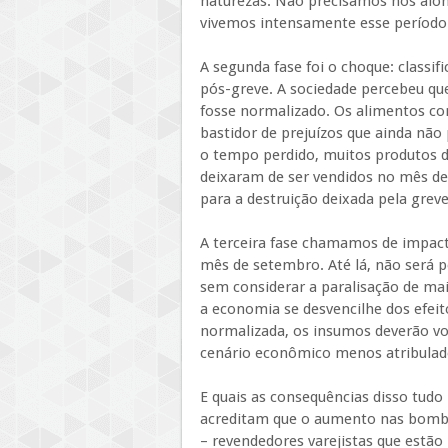
naturezas. Não precisamos nos alon
vivemos intensamente esse período
A segunda fase foi o choque: class
pós-greve. A sociedade percebeu que
fosse normalizado. Os alimentos co
bastidor de prejuízos que ainda nã
o tempo perdido, muitos produtos 
deixaram de ser vendidos no mês de
para a destruição deixada pela greve
A terceira fase chamamos de impact
mês de setembro. Até lá, não será p
sem considerar a paralisação de ma
a economia se desvencilhe dos efeit
normalizada, os insumos deverão vol
cenário econômico menos atribulad
E quais as consequências disso tud
acreditam que o aumento nas bomba
– revendedores varejistas que estão