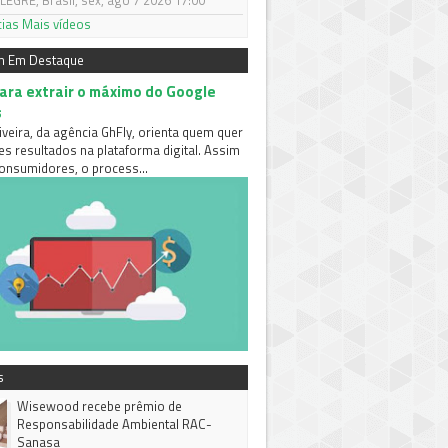
EGRE, Brasil, sex, ago 7 2026 17:00
cias
Mais vídeos
m Em Destaque
para extrair o máximo do Google
s
iveira, da agência GhFly, orienta quem quer
es resultados na plataforma digital. Assim
nsumidores, o process...
s
Wisewood recebe prêmio de
Responsabilidade Ambiental RAC-
Sanasa