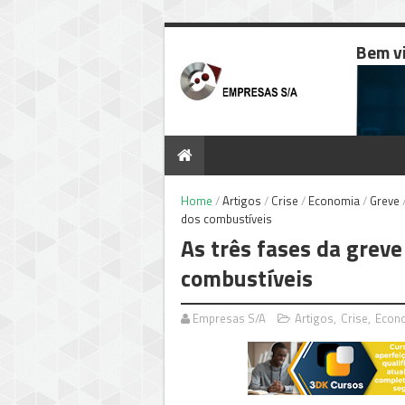
Bem v
Home
/
Artigos
/
Crise
/
Economia
/
Greve
dos combustíveis
As três fases da greve
combustíveis
Empresas S/A
Artigos
,
Crise
,
Econ