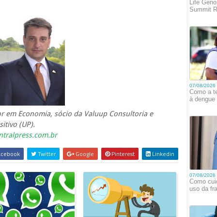
or em Economia, sócio da Valuup Consultoria e
itivo (UP).
tralpress.com.br
cebook
Twitter
Google
Pinterest
Linkedin