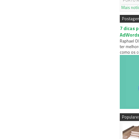
PORTO AL
Mais notí
Postage
7 dicas 
AdWord
Raphael Ol
ter melhor
como os co
Populare