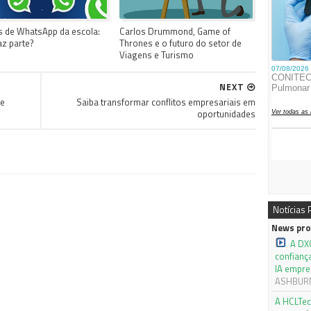
 de WhatsApp da escola:
Carlos Drummond, Game of
az parte?
Thrones e o futuro do setor de
Viagens e Turismo
NEXT
de
Saiba transformar conflitos empresariais em
oportunidades
Notícias
News pro
A DX
confianç
IA empre
ASHBURN,
A HCLTec