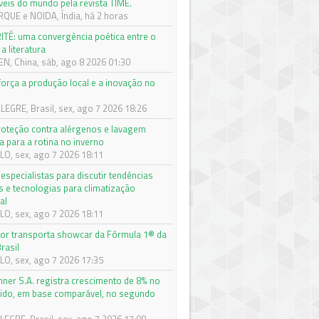
veis do mundo pela revista TIME.
QUE e NOIDA, Índia, há 2 horas
ITÉ: uma convergência poética entre o
a literatura
, China, sáb, ago 8 2026 01:30
orça a produção local e a inovação no
EGRE, Brasil, sex, ago 7 2026 18:26
roteção contra alérgenos e lavagem
a para a rotina no inverno
O, sex, ago 7 2026 18:11
especialistas para discutir tendências
s e tecnologias para climatização
al
O, sex, ago 7 2026 18:11
r transporta showcar da Fórmula 1® da
rasil
O, sex, ago 7 2026 17:35
nner S.A. registra crescimento de 8% no
quido, em base comparável, no segundo
e