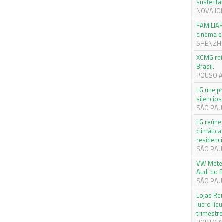
sustentá
NOVA IOR
FAMILIAR
cinema e 
SHENZHEN
XCMG ref
Brasil.
POUSO AL
LG une p
silencios
SÃO PAUL
LG reúne 
climática
residenci
SÃO PAUL
VW Meteo
Audi do B
SÃO PAUL
Lojas Re
lucro lí
trimestr