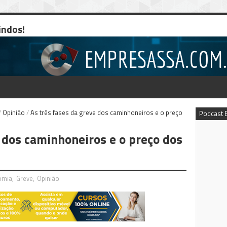
indos!
/
Opinião
/
As três fases da greve dos caminhoneiros e o preço
Podcast 
 dos caminhoneiros e o preço dos
omia
,
Greve
,
Opinião