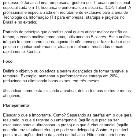
processo é Janaina Lima, empresária, gestora de TI, coach profissional
especializada em TI, liderança e performance e sócia da ICON Talent. A
profissional é especializada em recrutamento exclusivo para a área de
Tecnologia da Informação (TI) para empresas, startups e projetos no
Brasil e no exterior.
Partindo do princípio que o profissional queira atingir melhor gestão de
tempo, a coach analisa como atuar, utilizando os 5 pilares. Essa análise
irá guiá-lo sobre como sair da agonia de não conseguir fazer tudo o que
precisa e ganhar performance, alcançar melhores resultados e mais
rapidamente. Confira:
Foco
Definir o objetivo ou objetivos a serem alcançados de forma tangível e
temporal. Exemplo: aumentar a performance de entrega em 20%,
(reduzindo ou eliminando horas-extras, em três meses;
#ficaadica: como está iniciando a prática, defina tempos curtos e metas
atingíveis;
Planejamento
Elencar o que é importante. Como? Separando as tarefas em o que gera
resultado, o que é urgente ou emergencial (aquilo que precisa ser
executado porque ultrapassou o prazo) e o que é circunstancial (aquilo
que não traz resultado e/ou que pode ser delegado). Assim, é possível
priorizar as ações dentro da janela de trabalho. Não conte com horas