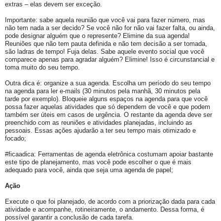
extras – elas devem ser exceção.
Importante: sabe aquela reunião que você vai para fazer número, mas
não tem nada a ser decido? Se você não for não vai fazer falta, ou ainda,
pode designar alguém que o represente? Elimine da sua agenda!
Reuniões que não tem pauta definida e não tem decisão a ser tomada,
são ladras de tempo! Fuja delas. Sabe aquele evento social que você
comparece apenas para agradar alguém? Elimine! Isso é circunstancial e
toma muito do seu tempo.
Outra dica é: organize a sua agenda. Escolha um período do seu tempo
na agenda para ler e-mails (30 minutos pela manhã, 30 minutos pela
tarde por exemplo). Bloqueie alguns espaços na agenda para que você
possa fazer aquelas atividades que só dependem de você e que podem
também ser úteis em casos de urgência. O restante da agenda deve ser
preenchido com as reuniões e atividades planejadas, incluindo as
pessoais. Essas ações ajudarão a ter seu tempo mais otimizado e
focado;
#ficaadica: Ferramentas de agenda eletrônica costumam apoiar bastante
este tipo de planejamento, mas você pode escolher o que é mais
adequado para você, ainda que seja uma agenda de papel;
Ação
Execute o que foi planejado, de acordo com a priorização dada para cada
atividade e acompanhe, rotineiramente, o andamento. Dessa forma, é
possível garantir a conclusão de cada tarefa.