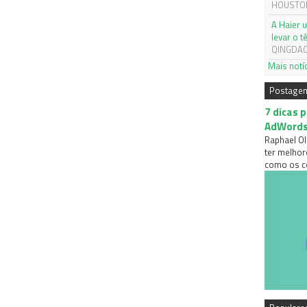
HOUSTON,
A Haier 
levar o 
QINGDAO,
Mais notí
Postage
7 dicas 
AdWord
Raphael Ol
ter melhor
como os co