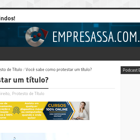
indos!
sto de Título
/
Você sabe como protestar um título?
Podcast 
tar um título?
ireito
,
Protesto de Título