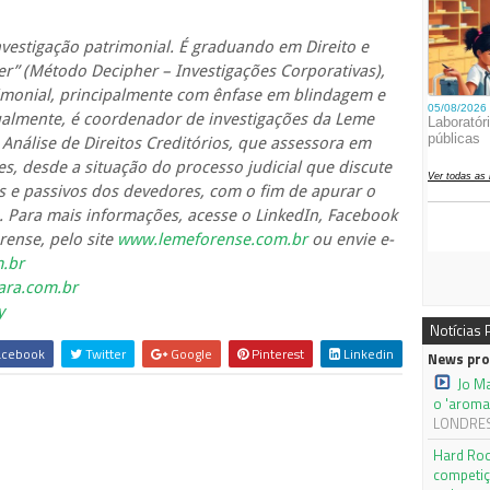
vestigação patrimonial. É graduando em Direito e
her” (Método Decipher – Investigações Corporativas),
rimonial, principalmente com ênfase em blindagem e
Atualmente, é coordenador de investigações da Leme
 Análise de Direitos Creditórios, que assessora em
es, desde a situação do processo judicial que discute
os e passivos dos devedores, com o fim de apurar o
. Para mais informações, acesse o LinkedIn, Facebook
ense, pelo site
www.lemeforense.com.br
ou envie e-
.br
ara.com.br
y
Notícias
cebook
Twitter
Google
Pinterest
Linkedin
News pro
Jo M
o 'aroma
LONDRES,
Hard Roc
competiç