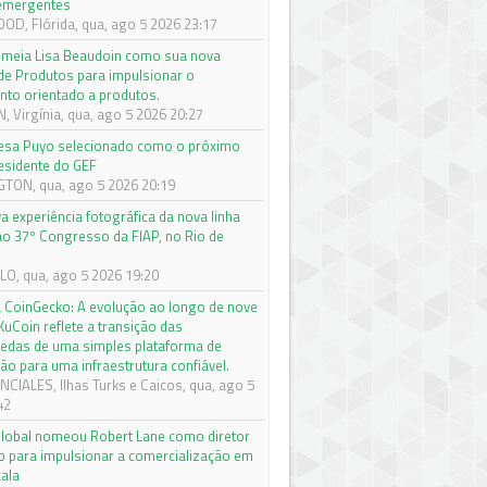
 emergentes
D, Flórida, qua, ago 5 2026 23:17
meia Lisa Beaudoin como sua nova
 de Produtos para impulsionar o
nto orientado a produtos.
 Virgínia, qua, ago 5 2026 20:27
sa Puyo selecionado como o próximo
esidente do GEF
ON, qua, ago 5 2026 20:19
a experiência fotográfica da nova linha
o 37º Congresso da FIAP, no Rio de
O, qua, ago 5 2026 19:20
 CoinGecko: A evolução ao longo de nove
KuCoin reflete a transição das
edas de uma simples plataforma de
ão para uma infraestrutura confiável.
CIALES, Ilhas Turks e Caicos, qua, ago 5
42
y Global nomeou Robert Lane como diretor
ro para impulsionar a comercialização em
cala