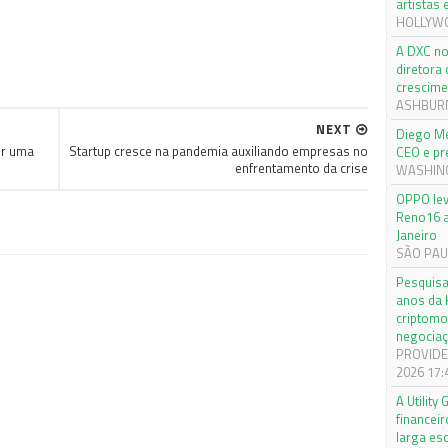
artistas
HOLLYWOO
A DXC no
diretora
crescime
ASHBURN,
NEXT
Diego Me
ir uma
Startup cresce na pandemia auxiliando empresas no
CEO e pr
enfrentamento da crise
WASHINGT
OPPO lev
Reno16 a
Janeiro
SÃO PAUL
Pesquisa
anos da 
criptomo
negociaç
PROVIDEN
2026 17:
A Utilit
financei
larga es