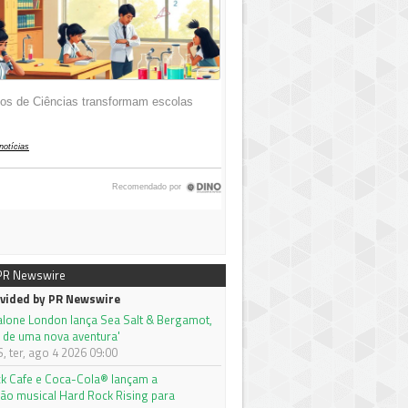
 PR Newswire
vided by PR Newswire
alone London lança Sea Salt & Bergamot,
 de uma nova aventura'
 ter, ago 4 2026 09:00
k Cafe e Coca-Cola® lançam a
ão musical Hard Rock Rising para