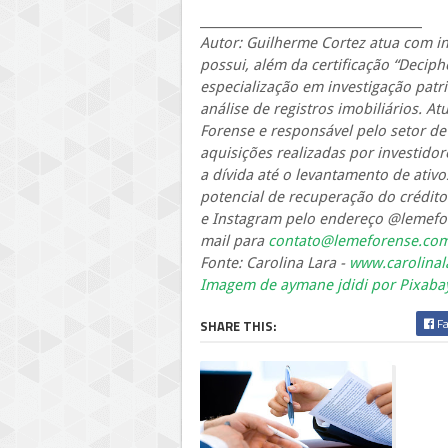
_____________________________________
Autor: Guilherme Cortez atua com in
possui, além da certificação “Decip
especialização em investigação pat
análise de registros imobiliários. 
Forense e responsável pelo setor de
aquisições realizadas por investidor
a dívida até o levantamento de ativ
potencial de recuperação do crédito
e Instagram pelo endereço @lemefor
mail para
contato@lemeforense.com
Fonte: Carolina Lara -
www.carolinal
Imagem de aymane jdidi por Pixaba
Fa
SHARE THIS: