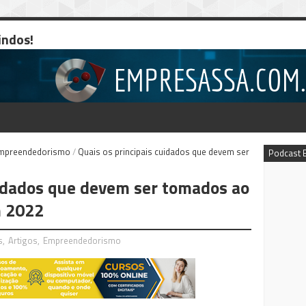
indos!
mpreendedorismo
/
Quais os principais cuidados que devem ser
Podcast 
uidados que devem ser tomados ao
m 2022
s
,
Artigos
,
Empreendedorismo