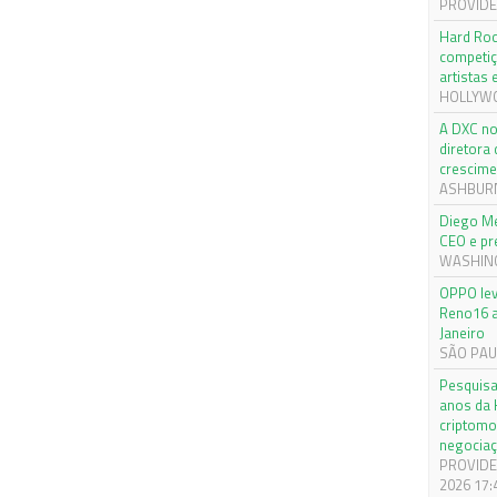
PROVIDEN
Hard Roc
competiç
artistas
HOLLYWOO
A DXC no
diretora
crescime
ASHBURN,
Diego Me
CEO e pr
WASHINGT
OPPO lev
Reno16 a
Janeiro
SÃO PAUL
Pesquisa
anos da 
criptomo
negociaç
PROVIDEN
2026 17: