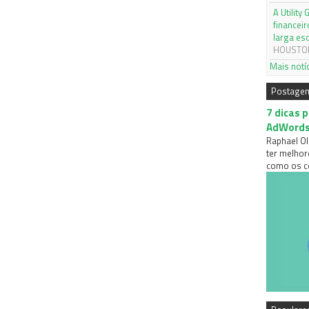
A Utilit
financei
larga es
HOUSTON,
Mais notí
Postage
7 dicas 
AdWord
Raphael Ol
ter melhor
como os co