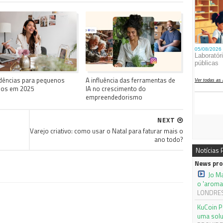
dências para pequenos
A influência das ferramentas de
ios em 2025
IA no crescimento do
empreendedorismo
NEXT
Varejo criativo: como usar o Natal para faturar mais o
ano todo?
Notícias
News pro
Jo M
o 'aroma
LONDRES,
KuCoin P
uma solu