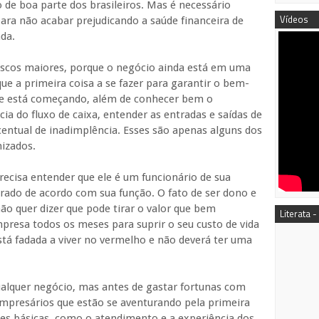
e boa parte dos brasileiros. Mas é necessário
Vídeos
para não acabar prejudicando a saúde financeira de
da.
cos maiores, porque o negócio ainda está em uma
ue a primeira coisa a se fazer para garantir o bem-
ue está começando, além de conhecer bem o
ia do fluxo de caixa, entender as entradas e saídas de
entual de inadimplência. Esses são apenas alguns dos
izados.
ecisa entender que ele é um funcionário de sua
rado de acordo com sua função. O fato de ser dono e
ão quer dizer que pode tirar o valor que bem
Literata -
mpresa todos os meses para suprir o seu custo de vida
tá fadada a viver no vermelho e não deverá ter uma
qualquer negócio, mas antes de gastar fortunas com
 empresários que estão se aventurando pela primeira
s básicas, como o atendimento e a experiência dos