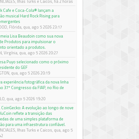
CIALES, Ilhas Turks e Caicos, há 2 horas
k Cafe e Coca-Cola® lançam a
ão musical Hard Rock Rising para
 emergentes
D, Flórida, qua, ago 5 2026 23:17
meia Lisa Beaudoin como sua nova
 de Produtos para impulsionar o
nto orientado a produtos.
 Virgínia, qua, ago 5 2026 20:27
sa Puyo selecionado como o próximo
esidente do GEF
ON, qua, ago 5 2026 20:19
a experiência fotográfica da nova linha
o 37º Congresso da FIAP, no Rio de
O, qua, ago 5 2026 19:20
 CoinGecko: A evolução ao longo de nove
KuCoin reflete a transição das
edas de uma simples plataforma de
ão para uma infraestrutura confiável.
CIALES, Ilhas Turks e Caicos, qua, ago 5
42