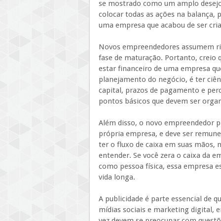
se mostrado como um amplo desejo d
colocar todas as ações na balança, 
uma empresa que acabou de ser cria
Novos empreendedores assumem ris
fase de maturação. Portanto, creio q
estar financeiro de uma empresa q
planejamento do negócio, é ter ciênc
capital, prazos de pagamento e perc
pontos básicos que devem ser organ
Além disso, o novo empreendedor pr
própria empresa, e deve ser remune
ter o fluxo de caixa em suas mãos, n
entender. Se você zera o caixa da e
como pessoa física, essa empresa es
vida longa.
A publicidade é parte essencial de 
mídias sociais e marketing digital,
vez devem se preocupar com questõe