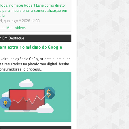
y Global nomeou Robert Lane como diretor
ro para impulsionar a comercialização em
cala
 qua, ago 5 2026 17:33
cias
Mais vídeos
m Em Destaque
para extrair o máximo do Google
s
iveira, da agência GhFly, orienta quem quer
es resultados na plataforma digital. Assim
nsumidores, o process...