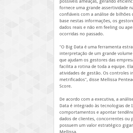
possíveis ameaças, gerando eficiênci
fornece uma grande assertividade na
confiáveis com a análise de bilhõ
base nestas informações, os gesto
dados reais e não em feeling ou ape
ocorridas no passado.
"O Big Data é uma ferramenta estrat
interpretação de um grande volume d
que ajudam os gestores das empresas
facilita a rotina de toda a equipe. 
atividades de gestão. Os controles 
metrificados", disse Mellissa Pentea
Score.
De acordo com a executiva, a anális
Data é integrado às tecnologias de
comportamentos e apontar tendênc
dados de clientes, concorrentes ou 
possuem um valor estratégico gigan
Mellissa.