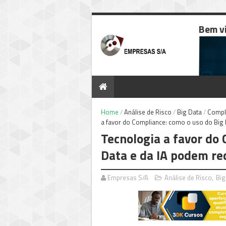
Bem v
Home
/
Análise de Risco
/
Big Data
/
Compl
a favor do Compliance: como o uso do Big D
Tecnologia a favor do
Data e da IA podem red
Empresas S/A
Análise de Risco
,
Big