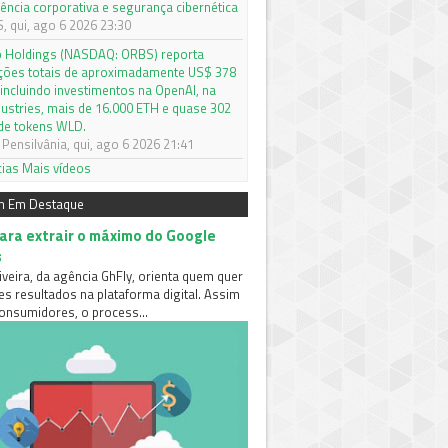
gência corporativa e segurança cibernética
 qui, ago 6 2026 23:30
o Holdings (NASDAQ: ORBS) reporta
ações totais de aproximadamente US$ 378
 incluindo investimentos na OpenAI, na
dustries, mais de 16.000 ETH e quase 302
de tokens WLD.
Pensilvânia, qui, ago 6 2026 21:41
cias
Mais vídeos
m Em Destaque
para extrair o máximo do Google
s
iveira, da agência GhFly, orienta quem quer
es resultados na plataforma digital. Assim
nsumidores, o process...