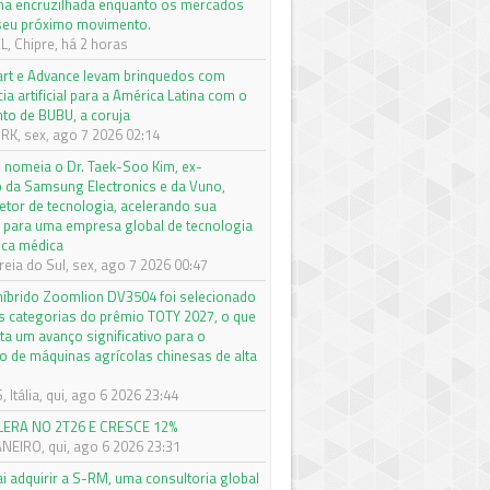
a encruzilhada enquanto os mercados
seu próximo movimento.
, Chipre, há 2 horas
rt e Advance levam brinquedos com
cia artificial para a América Latina com o
to de BUBU, a coruja
K, sex, ago 7 2026 02:14
nomeia o Dr. Taek-Soo Kim, ex-
o da Samsung Electronics e da Vuno,
etor de tecnologia, acelerando sua
 para uma empresa global de tecnologia
ica médica
eia do Sul, sex, ago 7 2026 00:47
 híbrido Zoomlion DV3504 foi selecionado
s categorias do prêmio TOTY 2027, o que
ta um avanço significativo para o
 de máquinas agrícolas chinesas de alta
Itália, qui, ago 6 2026 23:44
LERA NO 2T26 E CRESCE 12%
ANEIRO, qui, ago 6 2026 23:31
ai adquirir a S-RM, uma consultoria global