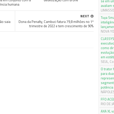
da em conjunto com a
dedetização com drone
se em um
gência humana
avaliam 
LIMASSOL
NEXT
Tuya Sma
ão saia
Dona da Penalty, Cambuci fatura 79,8 milhões no 1º
inteligên
trimestre de 2022 e tem crescimento de 90%
lançamen
NOVA YOR
CLASSYS 
executiv
como dir
evolução
em estét
SEUL, Cor
O trator
para dua
represen
segmento
potência
NÁPOLES, 
FFO ACE
RIO DE J
AXA XL v