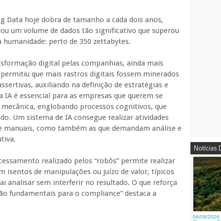
ig Data hoje dobra de tamanho a cada dois anos,
rou um volume de dados tão significativo que superou
da humanidade: perto de 350 zettabytes.
sformação digital pelas companhias, ainda mais
 permitiu que mais rastros digitais fossem minerados
sertivas, auxiliando na definição de estratégias e
 a IA é essencial para as empresas que querem se
 mecânica, englobando processos cognitivos, que
o. Um sistema de IA consegue realizar atividades
 e manuais, como também as que demandam análise e
tiva.
Notícias
cessamento realizado pelos “robôs” permite realizar
am isentos de manipulações ou juízo de valor, típicos
 analisar sem interferir no resultado. O que reforça
são fundamentais para o compliance” destaca a