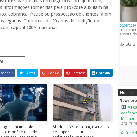
ustomizadas focadas em negócios com qualidade,
As informações fornecidas pela proScore auxiliam na
ito, cobrança, fraude ou prospecção de clientes; além
os legadas. Com mais de 20 anos de tradição no
 com capital 100% nacional.
______________
da
cebook
Twitter
Google
Pinterest
Linkedin
Notícias
News pro
A DX
confianç
IA empre
ASHBURN,
ologia tem um potencial
Startup brasileira lança serviços
evolucionário quando
de limpeza, pintura e
Análise 