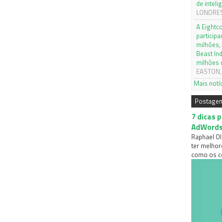
de inteli
LONDRES,
A Eightc
particip
milhões,
Beast In
milhões 
EASTON, 
Mais notí
Postage
7 dicas 
AdWord
Raphael Ol
ter melhor
como os co