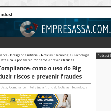
indos!
iance
/
Inteligência Artificial
/
Notícias
/
Tecnologia
/
Tecnologia
Podcast 
ata e da IA podem reduzir riscos e prevenir fraudes
 Compliance: como o uso do Big
uzir riscos e prevenir fraudes
 Data
,
Compliance
,
Inteligência Artificial
,
Notícias
,
Tecnologia