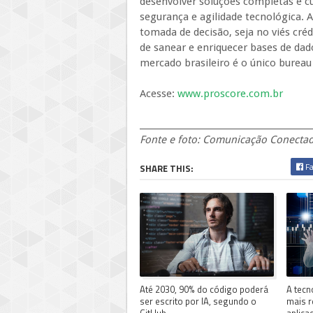
desenvolver soluções completas e c
segurança e agilidade tecnológica. 
tomada de decisão, seja no viés créd
de sanear e enriquecer bases de dad
mercado brasileiro é o único bureau
Acesse:
www.proscore.com.br
_________________________________________
Fonte e foto: Comunicação Conecta
Fa
SHARE THIS:
Até 2030, 90% do código poderá
A tecn
ser escrito por IA, segundo o
mais r