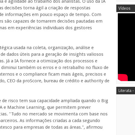
a e agilidade ao trabalho dos analistas. O uso da IA
s decisões torna ágil a criação de respostas
Vídeos
es de informações em pouco espaço de tempo. Com
res são capazes de tomarem decisões pautadas em
nas em experiências individuais dos gestores
égica usada na coleta, organização, análise e
e dados úteis para a geração de insights valiosos
. Já a IA fornece a otimização dos processos e
Ela diminui também os erros e o retrabalho no fluxo de
internos e o compliance ficam mais ágeis, precisos e
do, CEO da proScore, bureau de crédito e authority de
Literata -
e de risco tem sua capacidade ampliada quando o Big
 IA e Machine Learning, que permitem prever
ias. "Tudo no mercado se movimenta com base nos
parceiros. As informações criadas a cada segundo
tesco para empresas de todas as áreas.", afirmou