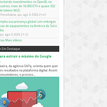
 incluindo investimentos na OpenAI, na
dustries, mais de 16.000 ETH e quase 302
de tokens WLD.
Pensilvânia, qui, ago 6 2026 21:41
mplia sua presença global com entregas
icas de equipamentos na América do Sul e
dia
qui, ago 6 2026 21:12
cias
Mais vídeos
m Em Destaque
para extrair o máximo do Google
s
iveira, da agência GhFly, orienta quem quer
es resultados na plataforma digital. Assim
nsumidores, o process...