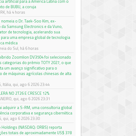
cia artificial para a América Latina com o
to de BUBU, a coruja
K, há 4 horas
nomeia o Dr. Taek-Soo Kim, ex-
o da Samsung Electronics e da Vuno,
etor de tecnologia, acelerando sua
 para uma empresa global de tecnologia
ica médica
eia do Sul, há 6 horas
 híbrido Zoomlion DV3504 foi selecionado
s categorias do prêmio TOTY 2027, o que
ta um avanço significativo para o
 de máquinas agrícolas chinesas de alta
Itália, qui, ago 6 2026 23:44
LERA NO 2T26 E CRESCE 12%
ANEIRO, qui, ago 6 2026 23:31
ai adquirir a S-RM, uma consultoria global
gência corporativa e segurança cibernética
 qui, ago 6 2026 23:30
o Holdings (NASDAQ: ORBS) reporta
ações totais de aproximadamente US$ 378