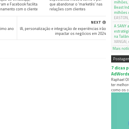
milhões,
ram e Facebook facilita
que abandonar o 'marketês' nas
Beast In
onamento com o cliente
relações com clientes
milhões 
EASTON, 
NEXT
A SANY a
timo ano
IA, personalização e integração de experiências irão
estratég
impactar os negócios em 2024
na Tailân
XANGAI, 
Mais notí
Postage
7 dicas 
AdWord
Raphael Ol
ter melhor
como os co