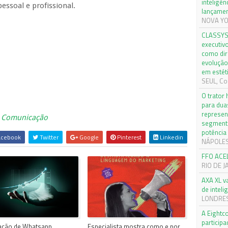
inteligên
ssoal e profissional.
lançamen
NOVA YOR
CLASSYS 
executiv
como dir
evolução
em estét
SEUL, Cor
O trator
para dua
_
represen
e Comunicação
segmento
potência
cebook
Twitter
Google
Pinterest
Linkedin
NÁPOLES, 
FFO ACE
RIO DE J
AXA XL v
de inteli
LONDRES,
A Eightc
particip
ação de Whatsapp,
Especialista mostra como e por