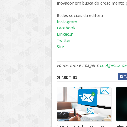
inovador em busca do crescimento pe
Redes sociais da editora
Instagram
Facebook
LinkedIn
Twitter
Site
________________________________________
Fonte, foto e imagem:
LC Agência d
Fa
SHARE THIS:
Ninguém te contou isso: o e-
Integr