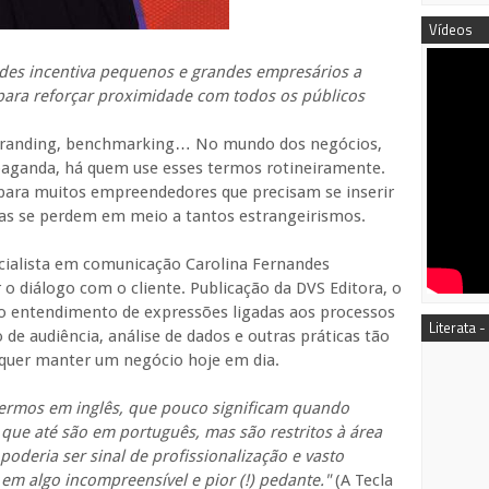
Vídeos
ndes incentiva pequenos e grandes empresários a
para reforçar proximidade com todos os públicos
, branding, benchmarking… No mundo dos negócios,
paganda, há quem use esses termos rotineiramente.
 para muitos empreendedores que precisam se inserir
mas se perdem em meio a tantos estrangeirismos.
cialista em comunicação Carolina Fernandes
 diálogo com o cliente. Publicação da DVS Editora, o
r o entendimento de expressões ligadas aos processos
Literata -
de audiência, análise de dados e outras práticas tão
 quer manter um negócio hoje em dia.
termos em inglês, que pouco significam quando
 que até são em português, mas são restritos à área
oderia ser sinal de profissionalização e vasto
em algo incompreensível e pior (!) pedante."
(A Tecla