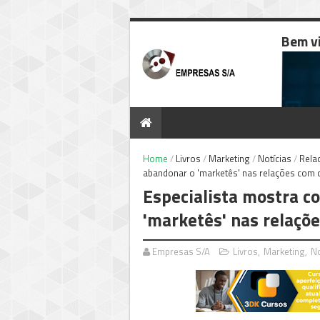
Bem v
Home
/
Livros
/
Marketing
/
Notícias
/
Rela
abandonar o 'marketês' nas relações com c
Especialista mostra c
'marketês' nas relaçõe
Empresas S/A
Livros
,
Marketing
,
No