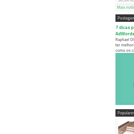
JACARTA,
Mais notí
Postage
7 dicas 
AdWord
Raphael Ol
ter melhor
como os co
Populare