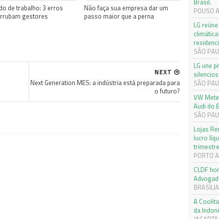
Brasil.
o de trabalho: 3 erros
Não faça sua empresa dar um
POUSO AL
errubam gestores
passo maior que a perna
LG reúne 
climática
residenci
SÃO PAUL
LG une p
NEXT
silencios
Next Generation MES: a indústria está preparada para
SÃO PAUL
o futuro?
VW Meteo
Audi do B
SÃO PAUL
Lojas Re
lucro lí
trimestr
PORTO AL
CLDF hom
Advogad
BRASÍLIA,
A Coolita
da Indon