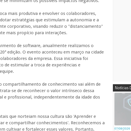
 se minimizam os possíveis impactos negativos.
ca mais produtiva e envolver os colaboradores,
dotar estratégias que estimulam a autonomia e a
te corporativo, visando reduzir o "distanciamento"
te mais propício para interações.
vimento de software, anualmente realizamos o
a 20ª edição. O evento aconteceu em março na cidade
colaboradores da empresa. Essa iniciativa foi
o de estimular a troca de experiências e
equipe.
do compartilhamento de conhecimento vai além de
Notícias
rata-se de reconhecer o valor intrínseco dessa
al e profissional, independentemente da idade dos
tais que norteiam nossa cultura são 'Aprender e
rar e compartilhar conhecimentos'. Reconhecemos a
m cultivar e fortalecer esses valores. Portanto,