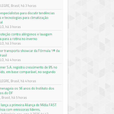
EGRE, Brasil, há 3 horas
especialistas para discutir tendências
s e tecnologias para climatização
al
O, há 3 horas
roteção contra alérgenos e lavagem
a para a rotina no inverno
O, há 3 horas
r transporta showcar da Fórmula 1® da
rasil
O, há 4 horas
nner S.A. registra crescimento de 8% no
quido, em base comparável, no segundo
e
EGRE, Brasil, há 4 horas
enageia os 56 anos do Instituto dos
os do DF
 Brasil, há 5 horas
 lança a primeira Aliança de Mídia FAST
ésia com emissoras líderes.