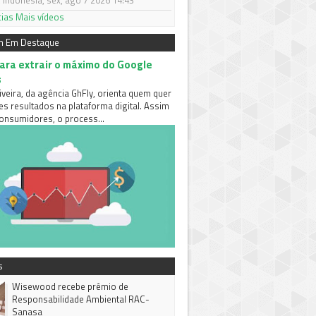
 Indonésia, sex, ago 7 2026 14:43
cias
Mais vídeos
m Em Destaque
para extrair o máximo do Google
s
iveira, da agência GhFly, orienta quem quer
es resultados na plataforma digital. Assim
nsumidores, o process...
s
Wisewood recebe prêmio de
Responsabilidade Ambiental RAC-
Sanasa