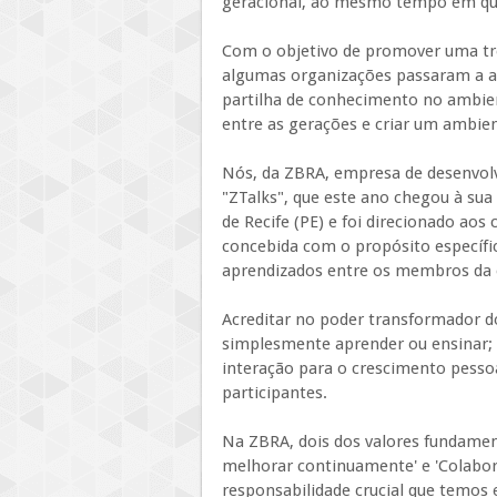
geracional, ao mesmo tempo em que
Com o objetivo de promover uma tro
algumas organizações passaram a a
partilha de conhecimento no ambien
entre as gerações e criar um ambien
Nós, da ZBRA, empresa de desenvol
"ZTalks", que este ano chegou à su
de Recife (PE) e foi direcionado aos 
concebida com o propósito específic
aprendizados entre os membros da 
Acreditar no poder transformador 
simplesmente aprender ou ensinar; t
interação para o crescimento pesso
participantes.
Na ZBRA, dois dos valores fundamen
melhorar continuamente' e 'Colabo
responsabilidade crucial que temos e