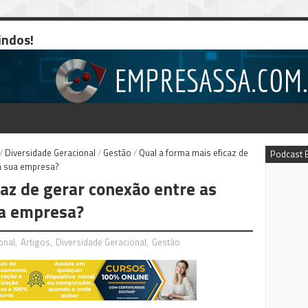
indos!
/
Diversidade Geracional
/
Gestão
/
Qual a forma mais eficaz de
Podcast 
a sua empresa?
az de gerar conexão entre as
ua empresa?
onal
,
Artigos
,
Diversidade Geracional
,
Gestão