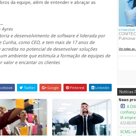
os da equipe, além de entender e abraçar as
__
 Ayres
oria e desenvolvimento de software é liderada por
e Cunha, como CEO, e tem mais de 17 anos de
 acredita no potencial de desenvolver soluções
m um ambiente que estimula a formação de equipes de
valor e encantar os clientes
cebook
Twitter
Google
Pinterest
Linkedin
Notícias
News pro
A DX
confianç
IA empre
ASHBURN,
XCMG ref