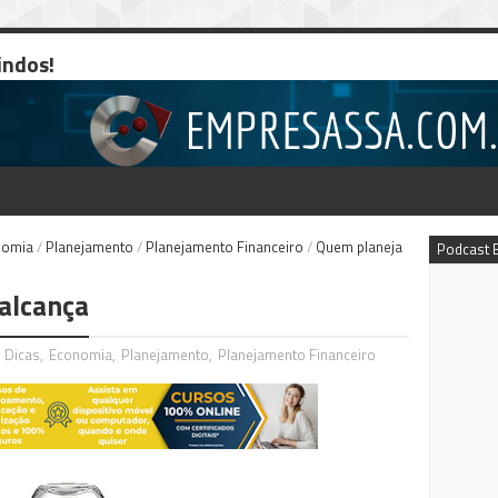
indos!
nomia
/
Planejamento
/
Planejamento Financeiro
/
Quem planeja
Podcast 
alcança
,
Dicas
,
Economia
,
Planejamento
,
Planejamento Financeiro