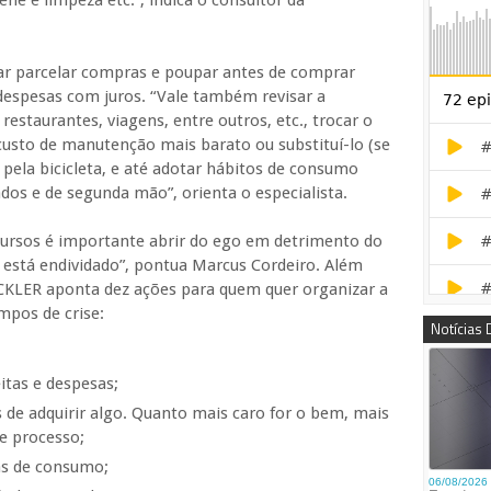
ene e limpeza etc.”, indica o consultor da
ar parcelar compras e poupar antes de comprar
 despesas com juros. “Vale também revisar a
restaurantes, viagens, entre outros, etc., trocar o
custo de manutenção mais barato ou substituí-lo (se
 pela bicicleta, e até adotar hábitos de consumo
os e de segunda mão”, orienta o especialista.
ursos é importante abrir do ego em detrimento do
 está endividado”, pontua Marcus Cordeiro. Além
OCKLER aponta dez ações para quem quer organizar a
mpos de crise:
Notícias
itas e despesas;
de adquirir algo. Quanto mais caro for o bem, mais
e processo;
as de consumo;