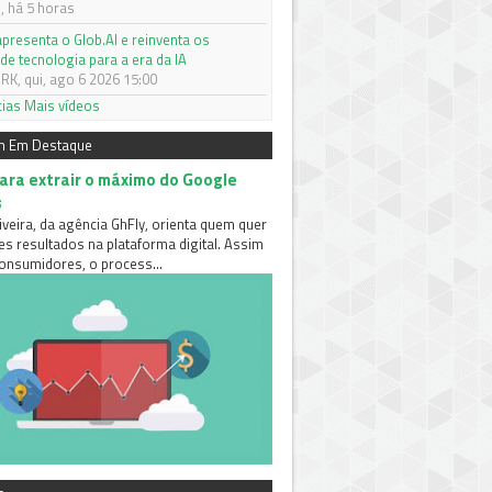
 há 5 horas
apresenta o Glob.AI e reinventa os
de tecnologia para a era da IA
K, qui, ago 6 2026 15:00
cias
Mais vídeos
m Em Destaque
para extrair o máximo do Google
s
iveira, da agência GhFly, orienta quem quer
es resultados na plataforma digital. Assim
nsumidores, o process...