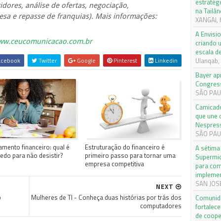
estratég
idores, análise de ofertas, negociação,
na Tailân
a e repasse de franquias). Mais informações:
XANGAI, 
A Envisi
ww.ceucomunicacao.com.br
criando 
escala d
cebook
Twitter
Google
Pinterest
Linkedin
Ulanqab,
Bayer ap
Congres
SÃO PAUL
Camicado
que une 
Nespres
SÃO PAUL
amento financeiro: qual é
Estruturação do financeiro é
A sétima
edo para não desistir?
primeiro passo para tornar uma
Supermic
empresa competitiva
para com
implemen
SAN JOSE,
NEXT
o
Mulheres de TI - Conheça duas histórias por trás dos
Comunida
computadores
fortalec
de coope