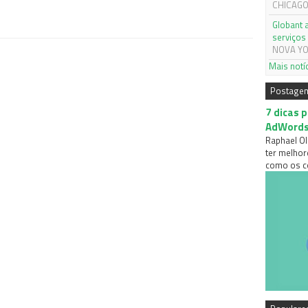
CHICAGO,
Globant 
serviços 
NOVA YOR
Mais notí
Postage
7 dicas 
AdWord
Raphael Ol
ter melhor
como os co