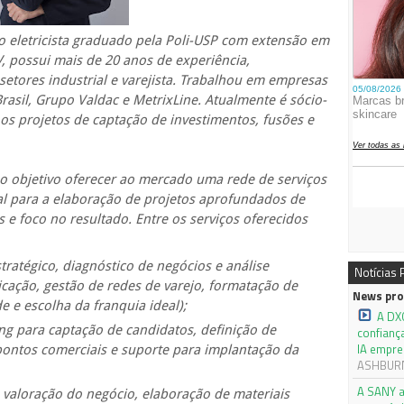
o eletricista graduado pela Poli-USP com extensão em
, possui mais de 20 anos de experiência,
etores industrial e varejista. Trabalhou em empresas
asil, Grupo Valdac e MetrixLine. Atualmente é sócio-
os projetos de captação de investimentos, fusões e
 objetivo oferecer ao mercado uma rede de serviços
l para a elaboração de projetos aprofundados de
 e foco no resultado. Entre os serviços oferecidos
tratégico, diagnóstico de negócios e análise
Notícias
cação, gestão de redes de varejo, formatação de
News pro
e e escolha da franquia ideal);
A DX
g para captação de candidatos, definição de
confianç
IA empre
ontos comerciais e suporte para implantação da
ASHBURN,
A SANY a
 valoração do negócio, elaboração de materiais