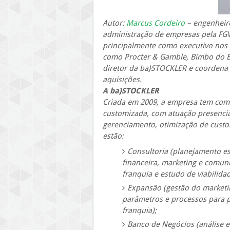
Autor:
Marcus Cordeiro
– engenheir
administração de empresas pela FGV
principalmente como executivo nos s
como Procter & Gamble, Bimbo do Br
diretor da ba}STOCKLER e coordena 
aquisições.
A ba}STOCKLER
Criada em 2009, a empresa tem como
customizada, com atuação presencia
gerenciamento, otimização de custos
estão:
Consultoria (planejamento es
financeira, marketing e comuni
franquia e estudo de viabilidad
Expansão (gestão do marketin
parâmetros e processos para p
franquia);
Banco de Negócios (análise e