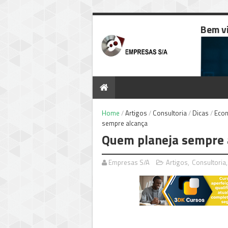
Bem v
Home
/
Artigos
/
Consultoria
/
Dicas
/
Eco
sempre alcança
Quem planeja sempre 
Empresas S/A
Artigos
,
Consultoria