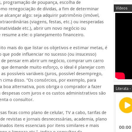
s, programação de poupança, escolha de
Vídeos
omo renegociação de dívidas, a fim de determinar
e alcançar algo: seja adquirir patrimônio (imóvel,
xtraordinárias (viagens, festas, etc.) ou inesperadas
natividade etc.), abrir um novo negócio ou
 resume a ele: o planejamento financeiro.
ito mais do que listar os objetivos e estimar metas, é
o que pode influenciar no sucesso (ou insucesso)
es de pensar em abrir um negócio, comprar um carro
o que demande muito esforço, o ideal é planejar com
as possíveis variáveis (juros, possível desemprego,
em cima disso. “Os consórcios, por exemplo, para
boa alternativa, pois obriga o comprador a fazer
Literata -
despesas com juros e os custos administrativos são
enta o consultor.
sas fixas como plano de celular, TV a cabo, tarifas de
 de revistas e jornais desnecessárias, academia, plano
inados itens essenciais por itens similares e mais