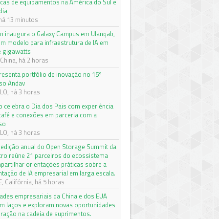
icas de equipamentos na América do Sul e
dia
há 13 minutos
on inaugura o Galaxy Campus em Ulanqab,
um modelo para infraestrutura de IA em
e gigawatts
 China, há 2 horas
resenta portfólio de inovação no 15º
so Andav
O, há 3 horas
 celebra o Dia dos Pais com experiência
café e conexões em parceria com a
so
O, há 3 horas
 edição anual do Open Storage Summit da
ro reúne 21 parceiros do ecossistema
partilhar orientações práticas sobre a
tação de IA empresarial em larga escala.
 Califórnia, há 5 horas
des empresariais da China e dos EUA
em laços e exploram novas oportunidades
ração na cadeia de suprimentos.