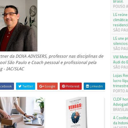
Brasil.
POUSO AL
LG reúne 
climática
residenci
SÃO PAU
LG une p
silencios
SÃO PAU
rtner da DOXA ADVISERS, professor nas disciplinas de
VW Meteo
Audi do B
ol São Paulo e Coach pessoal e profissional pela
SÃO PAUL
ng - IAC/SLAC
Lojas Re
lucro lí
trimestr
cebook
Twitter
Google
Pinterest
Linkedin
PORTO AL
CLDF hom
Advogad
BRASÍLIA,
A Coolita
da Indon