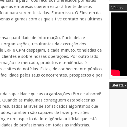
vendas, a partir dos recursos oferecidos por estas
 já que as empresas querem estar à frente de seus
Vídeos
o aí para serem testadas. Façam isso. O Einstein da
penas algumas com as quais tive contato nos últimos
nsa quantidade de informação. Parte dela é
s organizações, resultantes da execução dos
de ERP e CRM despejam, a cada minuto, toneladas de
clientes e sobre nossas operações. Por outro lado,
rmação de mercado, produtos e tendências é
s e sites de notícias. Estas, de conhecimento público,
cilidade pelos seus concorrentes, prospectos e por
Literata -
r da capacidade que as organizações têm de absorvê-
ia. Quando as máquinas conseguem estabelecer as
s resultados através de sofisticados algoritmos que
tados, também são capazes de fazer previsões
g é um aspecto da inteligência artificial que está
dades de profissionais em todas as indústrias.