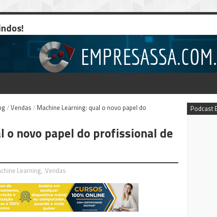
indos!
ng
/
Vendas
/
Machine Learning: qual o novo papel do
Podcast 
 o novo papel do profissional de
chine Learning
,
Vendas