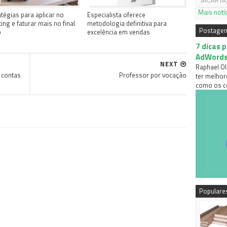
JACARTA,
Mais notí
atégias para aplicar no
Especialista oferece
ing e faturar mais no final
metodologia definitiva para
Postage
o
excelência em vendas
7 dicas 
AdWord
NEXT
Raphael Ol
 contas
Professor por vocação
ter melhor
como os co
Populare