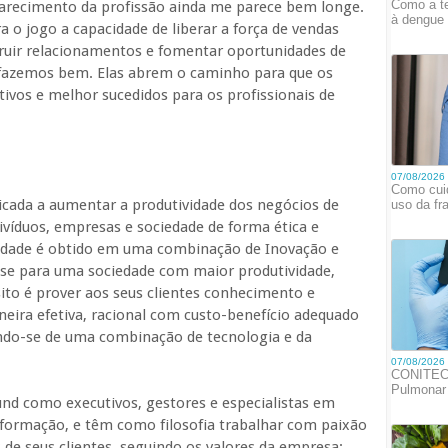
parecimento da profissão ainda me parece bem longe.
 o jogo a capacidade de liberar a força de vendas
truir relacionamentos e fomentar oportunidades de
fazemos bem. Elas abrem o caminho para que os
ivos e melhor sucedidos para os profissionais de
cada a aumentar a produtividade dos negócios de
divíduos, empresas e sociedade de forma ética e
vidade é obtido em uma combinação de Inovação e
ase para uma sociedade com maior produtividade,
ito é prover aos seus clientes conhecimento e
neira efetiva, racional com custo-benefício adequado
zando-se de uma combinação de tecnologia e da
nd como executivos, gestores e especialistas em
nformação, e têm como filosofia trabalhar com paixão
 de seus clientes, seguindo os valores da empresa: