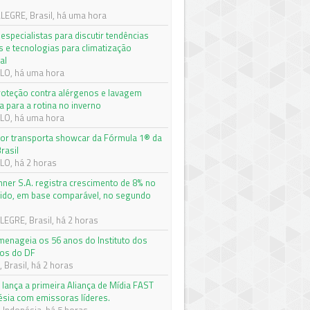
EGRE, Brasil, há uma hora
especialistas para discutir tendências
s e tecnologias para climatização
al
LO, há uma hora
roteção contra alérgenos e lavagem
a para a rotina no inverno
LO, há uma hora
r transporta showcar da Fórmula 1® da
rasil
O, há 2 horas
nner S.A. registra crescimento de 8% no
quido, em base comparável, no segundo
e
EGRE, Brasil, há 2 horas
enageia os 56 anos do Instituto dos
os do DF
 Brasil, há 2 horas
 lança a primeira Aliança de Mídia FAST
ésia com emissoras líderes.