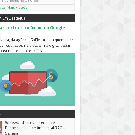
 Indonésia, há 5 horas
cias
Mais vídeos
m Em Destaque
para extrair o máximo do Google
s
iveira, da agência GhFly, orienta quem quer
es resultados na plataforma digital. Assim
nsumidores, o process...
s
Wisewood recebe prêmio de
Responsabilidade Ambiental RAC-
Sanasa