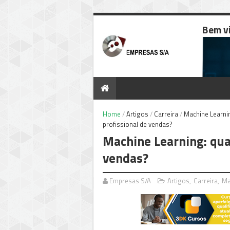
Bem v
Home
/
Artigos
/
Carreira
/
Machine Learni
profissional de vendas?
Machine Learning: qual
vendas?
Empresas S/A
Artigos
,
Carreira
,
Ma