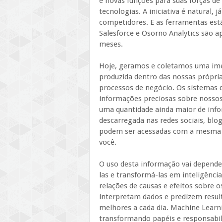
e novas funções para suas forças de 
tecnologias. A iniciativa é natural,
competidores. E as ferramentas estã
Salesforce e Osorno Analytics são a
meses.
Hoje, geramos e coletamos uma ime
produzida dentro das nossas própria
processos de negócio. Os sistemas 
informações preciosas sobre nossos 
uma quantidade ainda maior de info
descarregada nas redes sociais, blog
podem ser acessadas com a mesma fa
você.
O uso desta informação vai depende
las e transformá-las em inteligênc
relações de causas e efeitos sobre o
interpretam dados e predizem resul
melhores a cada dia. Machine Learnin
transformando papéis e responsabili