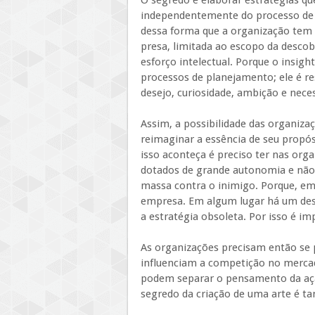
O segredo é elaborar estratégias qu
independentemente do processo de p
dessa forma que a organização tem q
presa, limitada ao escopo da descob
esforço intelectual. Porque o insigh
processos de planejamento; ele é re
desejo, curiosidade, ambição e nece
Assim, a possibilidade das organiza
reimaginar a essência de seu propós
isso aconteça é preciso ter nas org
dotados de grande autonomia e não
massa contra o inimigo. Porque, e
empresa. Em algum lugar há um des
a estratégia obsoleta. Por isso é imp
As organizações precisam então se p
influenciam a competição no mercad
podem separar o pensamento da ação
segredo da criação de uma arte é t