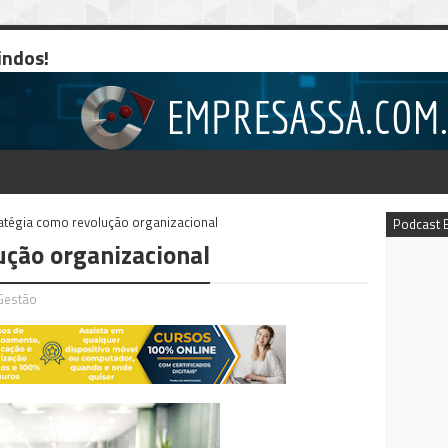
indos!
atégia como revolução organizacional
Podcast 
ução organizacional
Gestão