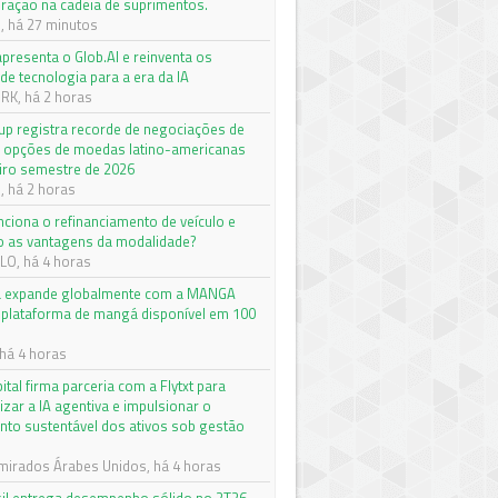
ração na cadeia de suprimentos.
 há 27 minutos
apresenta o Glob.AI e reinventa os
de tecnologia para a era da IA
K, há 2 horas
p registra recorde de negociações de
e opções de moedas latino-americanas
iro semestre de 2026
 há 2 horas
ciona o refinanciamento de veículo e
o as vantagens da modalidade?
O, há 4 horas
a expande globalmente com a MANGA
 plataforma de mangá disponível em 100
há 4 horas
pital firma parceria com a Flytxt para
izar a IA agentiva e impulsionar o
nto sustentável dos ativos sob gestão
mirados Árabes Unidos, há 4 horas