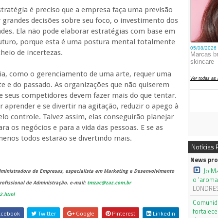
tratégia é preciso que a empresa faça uma previsão
ar grandes decisões sobre seu foco, o investimento dos
ades. Ela não pode elaborar estratégias com base em
futuro, porque esta é uma postura mental totalmente
heio de incertezas.
gia, como o gerenciamento de uma arte, requer uma
nte e do passado. As organizações que não quiserem
de seus competidores devem fazer mais do que tentar.
aprender e se divertir na agitação, reduzir o apego à
elo controle. Talvez assim, elas conseguirão planejar
ra os negócios e para a vida das pessoas. E se as
menos todos estarão se divertindo mais.
Notícias
News pro
Jo M
Administradora de Empresas, especialista em Marketing e Desenvolvimento
o 'aroma
ofissional de Administração. e-mail:
tmzac@zaz.com.br
LONDRES,
2.html
Comunida
fortalec
cebook
Twitter
Google
Pinterest
Linkedin