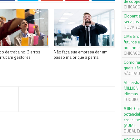
de coope
CHICAGO,
Globant 
serviços 
NOVA YOR
CME Grou
futuros 
no prime
o de trabalho: 3 erros
Não faça sua empresa dar um
CHICAGO,
errubam gestores
passo maior que a perna
Como fun
quais sã
SÃO PAUL
Shueish
MILLION,
idiomas
TÓQUIO, 
A IIFL Ca
potencial
crescime
(AUM).
DUBAI, E