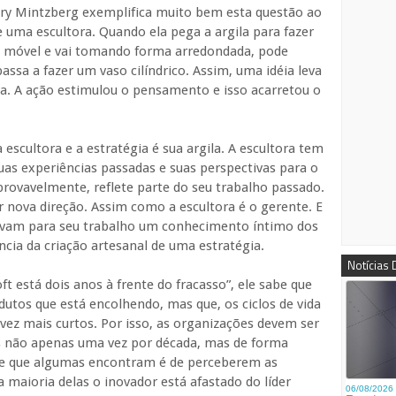
ry Mintzberg exemplifica muito bem esta questão ao
 uma escultora. Quando ela pega a argila para fazer
o móvel e vai tomando forma arredondada, pode
passa a fazer um vaso cilíndrico. Assim, uma idéia leva
ja. A ação estimulou o pensamento e isso acarretou o
escultora e a estratégia é sua argila. A escultora tem
suas experiências passadas e suas perspectivas para o
rovavelmente, reflete parte do seu trabalho passado.
r nova direção. Assim como a escultora é o gerente. E
levam para seu trabalho um conhecimento íntimo dos
ência da criação artesanal de uma estratégia.
Notícias
ft está dois anos à frente do fracasso”, ele sabe que
dutos que está encolhendo, mas que, os ciclos de vida
ez mais curtos. Por isso, as organizações devem ser
as não apenas uma vez por década, mas de forma
ade que algumas encontram é de perceberem as
 maioria delas o inovador está afastado do líder