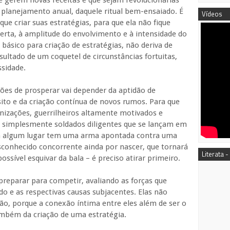
e gerem novas receitas e que sejam revolucionárias
lanejamento anual, daquele ritual bem-ensaiado. É
Vídeos
ue criar suas estratégias, para que ela não fique
erta, à amplitude do envolvimento e à intensidade do
t básico para criação de estratégias, não deriva de
sultado de um coquetel de circunstâncias fortuitas,
ssidade.
ções de prosperar vai depender da aptidão de
ito e da criação contínua de novos rumos. Para que
anizações, guerrilheiros altamente motivados e
 simplesmente soldados diligentes que se lançam em
m algum lugar tem uma arma apontada contra uma
conhecido concorrente ainda por nascer, que tornará
Literata -
ossível esquivar da bala – é preciso atirar primeiro.
reparar para competir, avaliando as forças que
o e as respectivas causas subjacentes. Elas não
, porque a conexão íntima entre eles além de ser o
ambém da criação de uma estratégia.