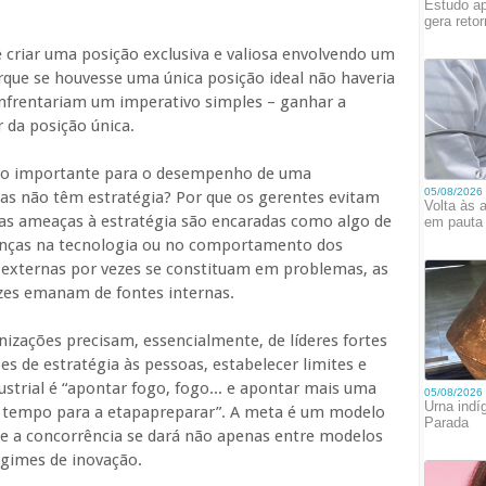
 criar uma posição exclusiva e valiosa envolvendo um
orque se houvesse uma única posição ideal não haveria
enfrentariam um imperativo simples – ganhar a
r da posição única.
 tão importante para o desempenho de uma
as não têm estratégia? Por que os gerentes evitam
 as ameaças à estratégia são encaradas como algo de
anças na tecnologia ou no comportamento dos
externas por vezes se constituam em problemas, as
zes emanam de fontes internas.
izações precisam, essencialmente, de líderes fortes
ões de estratégia às pessoas, estabelecer limites e
ustrial é “apontar fogo, fogo... e apontar mais uma
s tempo para a etapapreparar”. A meta é um modelo
e a concorrência se dará não apenas entre modelos
gimes de inovação.