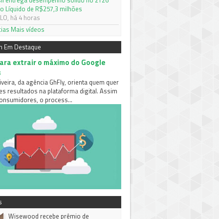
il entrega desempenho sólido no 2T26
o Líquido de R$257,3 milhões
O, há 4 horas
cias
Mais vídeos
m Em Destaque
para extrair o máximo do Google
s
iveira, da agência GhFly, orienta quem quer
es resultados na plataforma digital. Assim
nsumidores, o process...
s
Wisewood recebe prêmio de