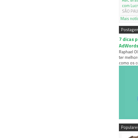
ABC Bras
com Lucr
SÃO PAUL
Mais notí
Postage
7 dicas 
AdWord
Raphael Ol
ter melhor
como os co
Populare