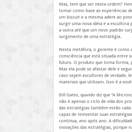
Mas, tem que ser nesta ordem? Hen
tomar como base as experiências de
um biscuit e a mesma adere ao pin
surgir uma nova idéia e a escultora 
a outra até que um novo padrão sur
surgimento de uma estratégia.
Nesta metáfora, o gerente é como a 
consciência que está situada entre 
futuro. O produto que toma forma, p
Mas ela pode se afastar dele e segui
caso sejam escultores de verdade, 
materiais que utilizam. Isso é a ess
Bill Gates, quando diz que “A Microso
não é apenas o ciclo de vida dos pro
das estratégias também estão cada v
capaz de reinventar suas estratégi
contínua, ano após ano. A dificuld
inovações das estratégias, porque na