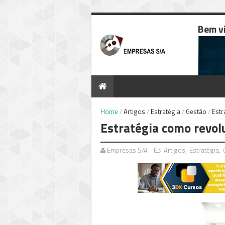
Bem v
Home
/
Artigos
/
Estratégia
/
Gestão
/
Estr
Estratégia como revol
Empresas S/A
Artigos
,
Estratégia
,