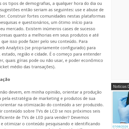
 os tipos de demografias, a qualquer hora do dia ou
 sugestões então seriam as seguintes: use e abuse de
ter. Construir fortes comunidades nestas plataformas
pesquisas e questionários, um ótimo início para
 seu mercado. Existem inúmeros cases de sucesso
resas quanto a melhorias em seus produtos e até
 que isso pode fazer pelo seu conteúdo. Para
b Analytics (se propriamente configurado) para
, estado, região e cidade. É o começo para entender
er, quais gírias pode ou não usar, e poder econômico
icket médio das transações).
zação
Notícias
 não devem, em minha opinião, orientar a produção
a pela estratégia de marketing e produtos de sua
orientar na otimizacão do conteúdo a ser produzido.
ir conteúdo sobre TVs de LCD se nos próximos seis
iciente de TVs de LED para vender? Devemos
 e otimizar o conteúdo pesquisando e identificando