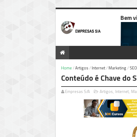
Bem v
Home
/
Artigos
/
Internet
/
Marketing
/
SEO
Conteúdo é Chave do 
Empresas S/A
Artigos
,
Internet
,
Ma