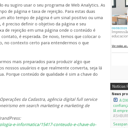
o eu sugiro usar o seu programa de Web Analytics. As
po de página e taxa de rejeição. Para estas duas
 um alto tempo de página é um sinal positivo ou uma
, é preciso definir o objetivo da página e seu
xa de rejeição em uma página onde o conteúdo é
contato, é esperada. De novo, temos que colocar o
so, no contexto certo para entendermos o que
tarmos mais preparados para produzir algo que
s nossos usuários e que realmente converta, seja lá
ua. Porque conteúdo de qualidade é sim a chave do
Notícias
News pro
Operações da Cadastra, agência digital full service
A DX
confianç
ioneirismo em search marketing e marketing de
IA empre
ASHBURN,
BrandPress:
Seaspan 
ologia-e-informatica/15417-conteudo-e-chave-do-