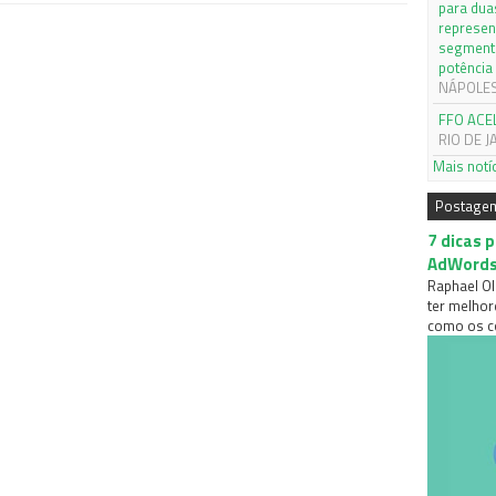
para dua
represen
segmento
potência
NÁPOLES, 
FFO ACE
RIO DE J
Mais notí
Postage
7 dicas 
AdWord
Raphael Ol
ter melhor
como os co