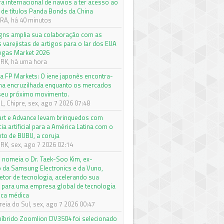
a internacional de navios a ter acesso ao
de títulos Panda Bonds da China
A, há 40 minutos
igns amplia sua colaboração com as
s varejistas de artigos para o lar dos EUA
egas Market 2026
RK, há uma hora
da FP Markets: O iene japonês encontra-
a encruzilhada enquanto os mercados
seu próximo movimento.
, Chipre, sex, ago 7 2026 07:48
rt e Advance levam brinquedos com
cia artificial para a América Latina com o
to de BUBU, a coruja
K, sex, ago 7 2026 02:14
nomeia o Dr. Taek-Soo Kim, ex-
o da Samsung Electronics e da Vuno,
etor de tecnologia, acelerando sua
 para uma empresa global de tecnologia
ica médica
eia do Sul, sex, ago 7 2026 00:47
 híbrido Zoomlion DV3504 foi selecionado