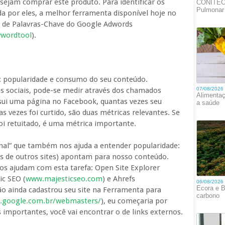
jam comprar este produto. Para identificar os
 por eles, a melhor ferramenta disponível hoje no
a de Palavras-Chave do Google Adwords
ywordtool
).
: popularidade e consumo do seu conteúdo.
es sociais, pode-se medir através dos chamados
ossui uma página no Facebook, quantas vezes seu
 vezes foi curtido, são duas métricas relevantes. Se
foi retuitado, é uma métrica importante.
inal” que também nos ajuda a entender popularidade:
es de outros sites) apontam para nosso conteúdo.
s ajudam com esta tarefa: Open Site Explorer
ic SEO (
www.majesticseo.com
) e Ahrefs
ão ainda cadastrou seu site na Ferramenta para
.google.com.br/webmasters/
), eu começaria por
s importantes, você vai encontrar o de links externos.