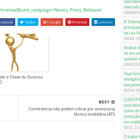
operador
mercado 
m=email&utm_campaign=Novos_Press_Releases
SINGAPUR
A Tribes
cebook
Twitter
Google
Pinterest
Linkedin
principai
na Las V
NOVA YO
Análise 
se em um
avaliam 
LIMASSOL
Tuya Sma
údo é Chave do Sucesso
inteligên
O
lançamen
NOVA YOR
CLASSYS 
NEXT
executiv
Construtoras não podem cobrar por assessoria
como dir
técnica imobiliária (ATI)
evolução
em estét
SEUL, Cor
O trator