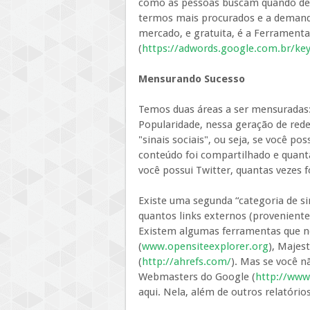
como as pessoas buscam quando dese
termos mais procurados e a demanda
mercado, e gratuita, é a Ferrament
(
https://adwords.google.com.br/ke
Mensurando Sucesso
Temos duas áreas a ser mensuradas
Popularidade, nessa geração de red
"sinais sociais", ou seja, se você p
conteúdo foi compartilhado e quantas
você possui Twitter, quantas vezes 
Existe uma segunda “categoria de s
quantos links externos (provenient
Existem algumas ferramentas que no
(
www.opensiteexplorer.org
), Majest
(
http://ahrefs.com/
). Mas se você n
Webmasters do Google (
http://www
aqui. Nela, além de outros relatório