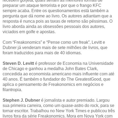
recebem gorjeta, quais seriam as melhores formas de
preparar um ataque terrorista e por que o frango KFC
sempre acaba. Entre os questionamentos está também a
pergunta que dá nome ao livro. Os autores adiantam que a
resposta é nunca pois as taxas de retorno são péssimas. O
livro aborda ainda as obsessões pessoais dos autores,
viciados em golfe e apostas.
Com “Freakonomics” e “Pense como um freak”, Levitt e
Dubner já venderam mais de sete milhões de livros, que
foram traduzidos para mais de 40 idiomas.
Steven D. Levitt
é professor de Economia na Universidade
de Chicago e ganhou a medalha John Bates Clark,
concedida ao economista americano mais influente com até
40 anos. É também o fundador do The GreatestGood, que
aplica o pensamento de Freakonomics em negócios e
filantropia.
Stephen J. Dubner
é jornalista e autor premiado. Largou
sua primeira carreira, como um quase-astro do rock, para se
tornar escritor. Trabalhou no New York Times e publicou três
livros fora da série Freakonomics. Mora em Nova York com