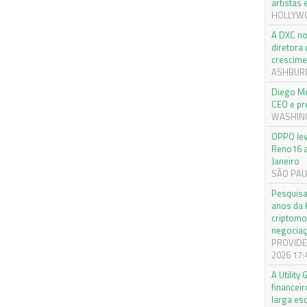
artistas
HOLLYWOO
A DXC no
diretora
crescime
ASHBURN,
Diego Me
CEO e pr
WASHINGT
OPPO lev
Reno16 a
Janeiro
SÃO PAUL
Pesquisa
anos da 
criptomo
negociaç
PROVIDEN
2026 17:
A Utilit
financei
larga es