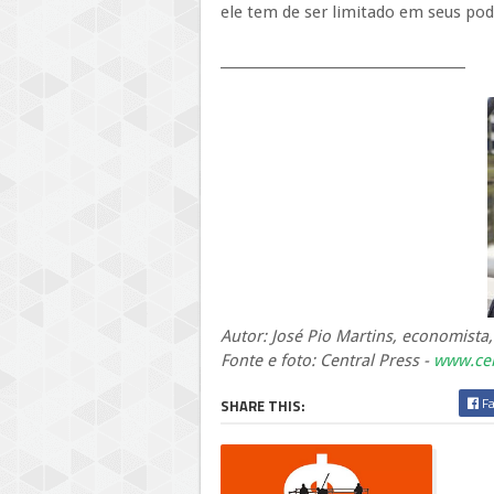
ele tem de ser limitado em seus po
_____________________________________
Autor: José Pio Martins, economista,
Fonte e foto: Central Press -
www.cen
Fa
SHARE THIS: