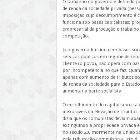
O tamanho do governo é definido por
de renda da sociedade privada (pess
imposição cujo descumprimento é cr
funciona sob bases capitalistas: pro
empresarial da produção e trabalho 
competição.
Já o governo funciona em bases soci
serviços públicos em regime de mon
cliente (o povo), não opera com base
por incompetência no que faz. Qua
apenas com aumento de tributos sob
de renda da sociedade para o Estado.
aumentar a parte socialista.
O encolhimento do capitalismo e a 
inexoráveis da elevação de tributos
dizia que os comunistas deviam aba
extinguindo a propriedade privada 
no século 20, mormente na União So
pela tributação compulsória, isto é, 