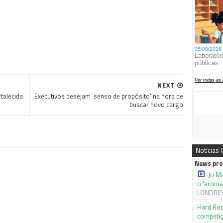
NEXT
talecida
Executivos desejam 'senso de propósito' na hora de
buscar novo cargo
Notícias
News pro
Jo M
o 'aroma
LONDRES,
Hard Roc
competiç