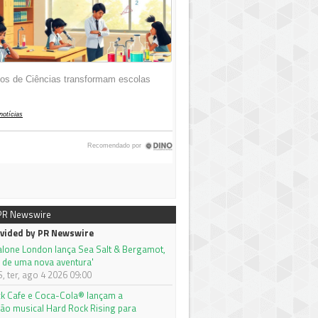
 PR Newswire
vided by PR Newswire
alone London lança Sea Salt & Bergamot,
 de uma nova aventura'
 ter, ago 4 2026 09:00
k Cafe e Coca-Cola® lançam a
ão musical Hard Rock Rising para