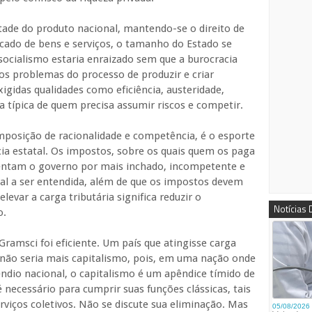
ade do produto nacional, mantendo-se o direito de
rcado de bens e serviços, o tamanho do Estado se
 socialismo estaria enraizado sem que a burocracia
 os problemas do processo de produzir e criar
igidas qualidades como eficiência, austeridade,
a típica de quem precisa assumir riscos e competir.
mposição de racionalidade e competência, é o esporte
acia estatal. Os impostos, sobre os quais quem os paga
tentam o governo por mais inchado, incompetente e
ial a ser entendida, além de que os impostos devem
elevar a carga tributária significa reduzir o
Notícias
o.
 Gramsci foi eficiente. Um país que atingisse carga
 não seria mais capitalismo, pois, em uma nação onde
ndio nacional, o capitalismo é um apêndice tímido de
 necessário para cumprir suas funções clássicas, tais
rviços coletivos. Não se discute sua eliminação. Mas