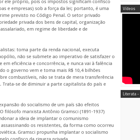
 ele próprio, pois os impostos significam confisco
Vídeos
oas e empresas) sob a força da lei; portanto, é uma
ime previsto no Código Penal. O setor privado
priedade privada dos bens de capital, organização
assalariado, em regime de liberdade e de
alistas: toma parte da renda nacional, executa
opólio, não se submete ao imperativo de satisfazer o
 em eficiência e concorrência, e nunca vai à falência
ndo o governo vem e toma mais R$ 10,4 bilhões
re combustíveis, não se trata de mera transferência
 Trata-se de diminuir a parte capitalista do país e
Literata -
expansão do socialismo de um país são efeitos
. O filósofo marxista Antônio Gramsci (1891-1937)
ndonar a ideia de implantar o comunismo
e assassinando os resistentes, da forma como ocorreu
viética. Gramsci propunha implantar o socialismo
pelo confisco da riqueza privada.