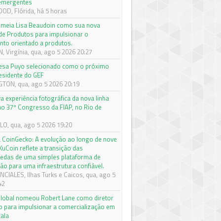
 emergentes
D, Flórida, há 5 horas
meia Lisa Beaudoin como sua nova
 de Produtos para impulsionar o
nto orientado a produtos.
 Virgínia, qua, ago 5 2026 20:27
sa Puyo selecionado como o próximo
esidente do GEF
ON, qua, ago 5 2026 20:19
a experiência fotográfica da nova linha
o 37º Congresso da FIAP, no Rio de
O, qua, ago 5 2026 19:20
 CoinGecko: A evolução ao longo de nove
KuCoin reflete a transição das
edas de uma simples plataforma de
ão para uma infraestrutura confiável.
CIALES, Ilhas Turks e Caicos, qua, ago 5
42
y Global nomeou Robert Lane como diretor
ro para impulsionar a comercialização em
cala