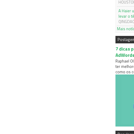
HOUSTON,
A Haier 
levar o 
QINGDAO,
Mais notí
Postage
7 dicas 
AdWord
Raphael Ol
ter melhor
como os co