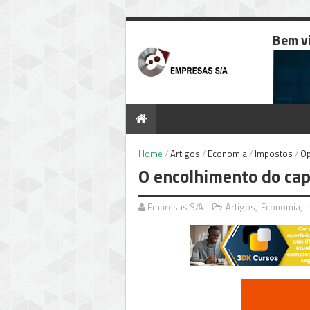
Bem v
Home
/
Artigos
/
Economia
/
Impostos
/
Op
O encolhimento do cap
Empresas S/A
Artigos
,
Economia
,