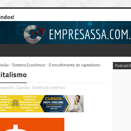
indos!
inião
/
Sistema Econômico
/
O encolhimento do capitalismo
Podcast 
italismo
Impostos
,
Opinião
,
Sistema Econômico