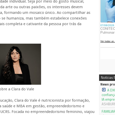
dade individual. Seja por meio do gosto musical,
da arte ou outras paixões, os interesses devem
ca, formando um mosaico único. Ao compartilhar as
ó se humaniza, mas também estabelece conexões
is completa e cativante da pessoa por trás da
Notícias
News pro
obre a Clara do Vale
A DX
confianç
IA empre
cação, Clara do Vale é nutricionista por formação,
ASHBURN,
da saúde e MBA em gestão, empreendedorismo e
FAMILIAR
PUCRS. Focada no empreendedorismo feminino, viajou