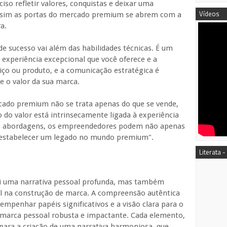
ciso refletir valores, conquistas e deixar uma
Vídeos
assim as portas do mercado premium se abrem com a
a.
e sucesso vai além das habilidades técnicas. É um
 experiência excepcional que você oferece e a
viço ou produto, e a comunicação estratégica é
 e o valor da sua marca.
rcado premium não se trata apenas do que se vende,
do valor está intrinsecamente ligada à experiência
sas abordagens, os empreendedores podem não apenas
 estabelecer um legado no mundo premium".
Literata -
ói uma narrativa pessoal profunda, mas também
 na construção de marca. A compreensão autêntica
mpenhar papéis significativos e a visão clara para o
 marca pessoal robusta e impactante. Cada elemento,
para a criação de uma narrativa harmoniosa, que