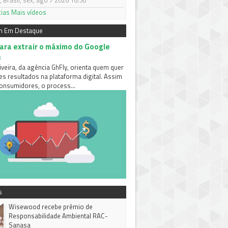
 Brasil, sex, ago 7 2026 16:50
cias
Mais vídeos
m Em Destaque
para extrair o máximo do Google
s
iveira, da agência GhFly, orienta quem quer
es resultados na plataforma digital. Assim
nsumidores, o process...
s
Wisewood recebe prêmio de
Responsabilidade Ambiental RAC-
Sanasa