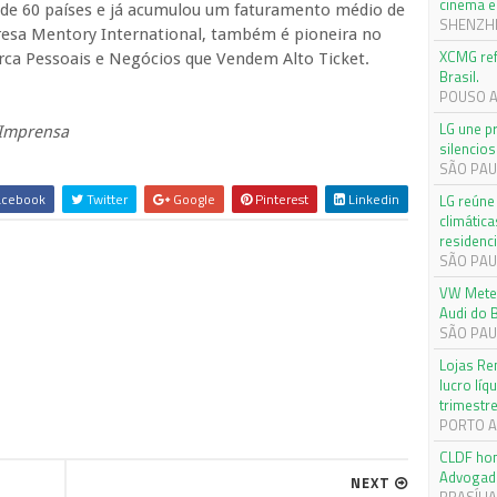
cinema e 
e 60 países e já acumulou um faturamento médio de
SHENZHEN
esa Mentory International, também é pioneira no
XCMG ref
ca Pessoais e Negócios que Vendem Alto Ticket.
Brasil.
POUSO AL
LG une p
 Imprensa
silencios
SÃO PAUL
cebook
Twitter
Google
Pinterest
Linkedin
LG reúne 
climática
residenci
SÃO PAUL
VW Meteo
Audi do B
SÃO PAUL
Lojas Re
lucro lí
trimestr
PORTO AL
CLDF hom
Advogad
NEXT