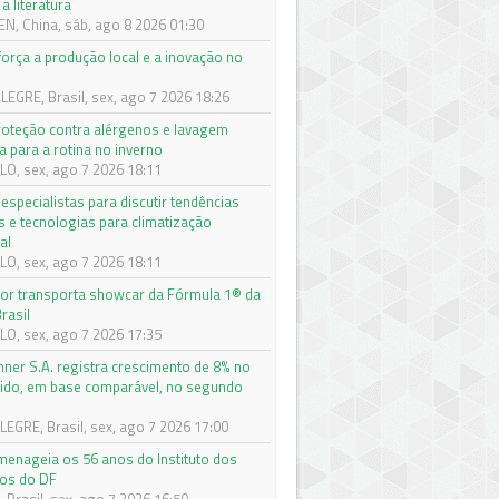
a literatura
, China, sáb, ago 8 2026 01:30
orça a produção local e a inovação no
EGRE, Brasil, sex, ago 7 2026 18:26
roteção contra alérgenos e lavagem
a para a rotina no inverno
O, sex, ago 7 2026 18:11
especialistas para discutir tendências
s e tecnologias para climatização
al
O, sex, ago 7 2026 18:11
r transporta showcar da Fórmula 1® da
rasil
O, sex, ago 7 2026 17:35
nner S.A. registra crescimento de 8% no
quido, em base comparável, no segundo
e
EGRE, Brasil, sex, ago 7 2026 17:00
enageia os 56 anos do Instituto dos
os do DF