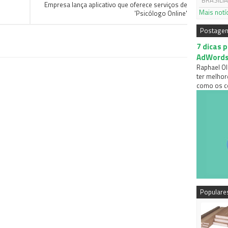
BRASÍLIA,
Empresa lança aplicativo que oferece serviços de
Mais notí
'Psicólogo Online'
Postage
7 dicas 
AdWord
Raphael Ol
ter melhor
como os co
Populare