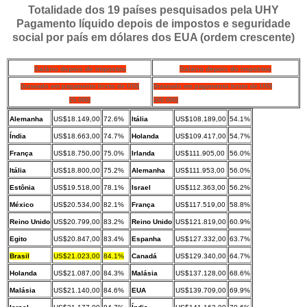
Totalidade dos 19 países pesquisados pela UHY
Pagamento líquido depois de impostos e seguridade
social por país em dólares dos EUA (ordem crescente)
Salário depois de impostos
Salário depois do impostos
(baseado em pagamento bruto de US$
(baseado em pagamento bruto de US$
25.000)
200.000)
Alemanha
US$18.149,00
72.6%
Itália
US$108.189,00
54.1%
Índia
US$18.663,00
74.7%
Holanda
US$109.417,00
54.7%
França
US$18.750,00
75.0%
Irlanda
US$111.905,00
56.0%
Itália
US$18.800,00
75.2%
Alemanha
US$111.953,00
56.0%
Estônia
US$19.518,00
78.1%
Israel
US$112.363,00
56.2%
México
US$20.534,00
82.1%
França
US$117.519,00
58.8%
Reino Unido
US$20.799,00
83.2%
Reino Unido
US$121.819,00
60.9%
Egito
US$20.847,00
83.4%
Espanha
US$127.332,00
63.7%
Brasil
US$21.023,00
84.1%
Canadá
US$129.340,00
64.7%
Holanda
US$21.087,00
84.3%
Malásia
US$137.128,00
68.6%
Malásia
US$21.140,00
84.6%
EUA
US$139.709,00
69.9%