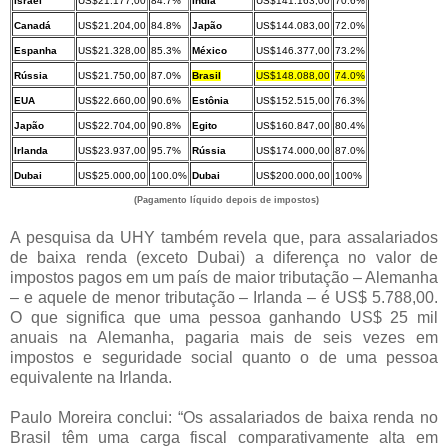
Israel
US$21.177,00
84.7%
Índia
US$141.163,00
70.6%
Canadá
US$21.204,00
84.8%
Japão
US$144.083,00
72.0%
Espanha
US$21.328,00
85.3%
México
US$146.377,00
73.2%
Rússia
US$21.750,00
87.0%
Brasil
US$148.088,00
74.0%
EUA
US$22.660,00
90.6%
Estônia
US$152.515,00
76.3%
Japão
US$22.704,00
90.8%
Egito
US$160.847,00
80.4%
Irlanda
US$23.937,00
95.7%
Rússia
US$174.000,00
87.0%
Dubai
US$25.000,00
100.0%
Dubai
US$200.000,00
100%
(Pagamento líquido depois de impostos)
A pesquisa da UHY também revela que, para assalariados
de baixa renda (exceto Dubai) a diferença no valor de
impostos pagos em um país de maior tributação – Alemanha
– e aquele de menor tributação – Irlanda – é US$ 5.788,00.
O que significa que uma pessoa ganhando US$ 25 mil
anuais na Alemanha, pagaria mais de seis vezes em
impostos e seguridade social quanto o de uma pessoa
equivalente na Irlanda.
Paulo Moreira conclui: “Os assalariados de baixa renda no
Brasil têm uma carga fiscal comparativamente alta em