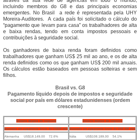
através da sua rede de agências em todo o mundo,
incluindo membros do G8 e das principais economias
emergentes. No Brasil a rede é representada pela UHY
Moreira-Auditores. A cada país foi solicitado o cálculo do
“pagamento que levam para casa” os trabalhadores de alta
e baixa rendas, tendo em conta impostos pessoais e
contribuições à seguridade social.
Os ganhadores de baixa renda foram definidos como
trabalhadores que ganham US$ 25 mil ao ano, e os de alta
renda definidos como os que ganham US$ 200 mil anuais.
Os cálculos estão baseados em pessoas solteiras e sem
filhos.
Brasil vs. G8
Pagamento líquido depois de impostos e seguridade
social por país em dólares estadunidenses (ordem
crescente)
Salário depois do imposto
Salário depois do imposto
(baseado em pagamento bruto de US$25 mil)
(baseado em pagamento bruto de US$ 200 mil)
Alemanha US$18.149,00 72.6%
Itália US$108.189,00 54.1%