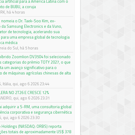
cia artificial para a América Latina com o
to de BUBU, a coruja
K, há 4 horas
nomeia o Dr. Taek-Soo Kim, ex-
o da Samsung Electronics e da Vuno,
etor de tecnologia, acelerando sua
 para uma empresa global de tecnologia
ica médica
eia do Sul, há 5 horas
 híbrido Zoomlion DV3504 foi selecionado
s categorias do prêmio TOTY 2027, o que
ta um avanço significativo para o
 de máquinas agrícolas chinesas de alta
Itália, qui, ago 6 2026 23:44
LERA NO 2T26 E CRESCE 12%
ANEIRO, qui, ago 6 2026 23:31
ai adquirir a S-RM, uma consultoria global
gência corporativa e segurança cibernética
 qui, ago 6 2026 23:30
o Holdings (NASDAQ: ORBS) reporta
ações totais de aproximadamente US$ 378