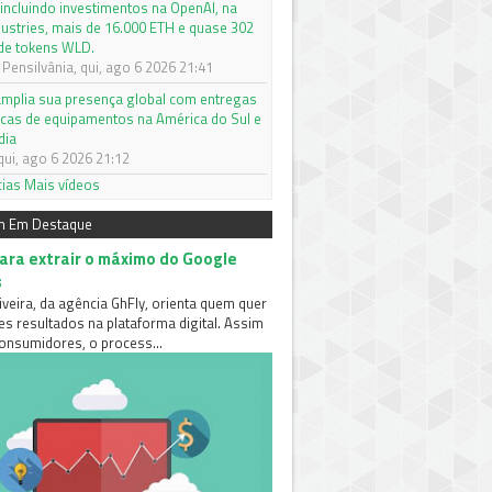
 incluindo investimentos na OpenAI, na
dustries, mais de 16.000 ETH e quase 302
de tokens WLD.
Pensilvânia, qui, ago 6 2026 21:41
mplia sua presença global com entregas
icas de equipamentos na América do Sul e
dia
qui, ago 6 2026 21:12
cias
Mais vídeos
m Em Destaque
para extrair o máximo do Google
s
iveira, da agência GhFly, orienta quem quer
es resultados na plataforma digital. Assim
nsumidores, o process...