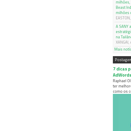
milhões,
Beast In
milhões 
EASTON, 
A SANY a
estratég
na Tailân
XANGAI, 
Mais notí
Postage
7 dicas 
AdWord
Raphael Ol
ter melhor
como os co