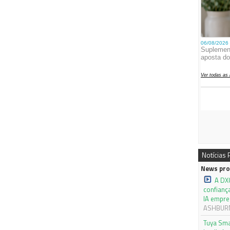
Notícias
News pro
A DX
confianç
IA empre
ASHBURN,
Tuya Sma