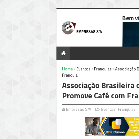
Bem v
Home
/
Eventos
/
Franquias
/
Associação B
Franquia
Associação Brasileira 
Promove Café com Fra
Empresas S/A
Eventos
,
Franquias