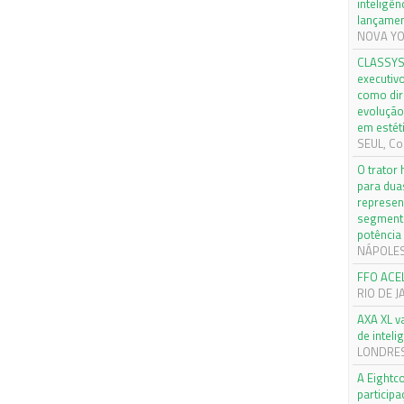
inteligên
lançamen
NOVA YOR
CLASSYS 
executiv
como dir
evolução
em estét
SEUL, Cor
O trator
para dua
represen
segmento
potência
NÁPOLES, 
FFO ACE
RIO DE J
AXA XL v
de inteli
LONDRES,
A Eightc
particip