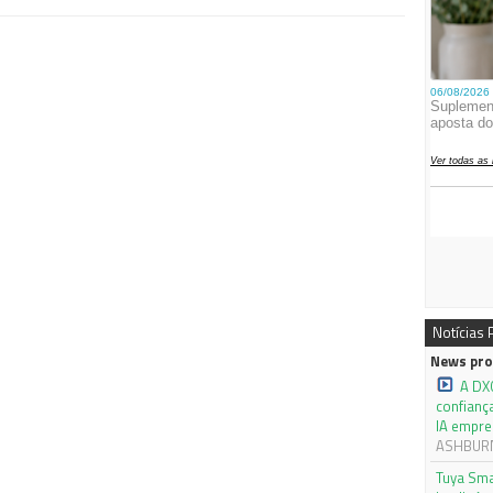
Notícias
News pro
A DX
confianç
IA empre
ASHBURN,
Tuya Sma