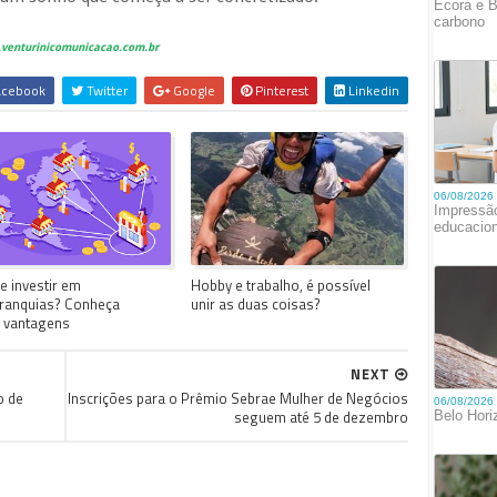
venturinicomunicacao.com.br
cebook
Twitter
Google
Pinterest
Linkedin
e investir em
Hobby e trabalho, é possível
ranquias? Conheça
unir as duas coisas?
 vantagens
NEXT
o de
Inscrições para o Prêmio Sebrae Mulher de Negócios
seguem até 5 de dezembro