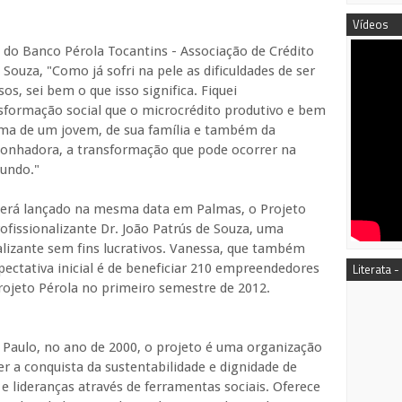
Vídeos
 do Banco Pérola Tocantins - Associação de Crédito
ouza, "Como já sofri na pele as dificuldades de ser
s, sei bem o que isso significa. Fiquei
formação social que o microcrédito produtivo e bem
tima de um jovem, de sua família e também da
sonhadora, a transformação que pode ocorrer na
mundo."
erá lançado na mesma data em Palmas, o Projeto
ofissionalizante Dr. João Patrús de Souza, uma
alizante sem fins lucrativos. Vanessa, que também
xpectativa inicial é de beneficiar 210 empreendedores
Literata -
rojeto Pérola no primeiro semestre de 2012.
 Paulo, no ano de 2000, o projeto é uma organização
r a conquista da sustentabilidade e dignidade de
 e lideranças através de ferramentas sociais. Oferece