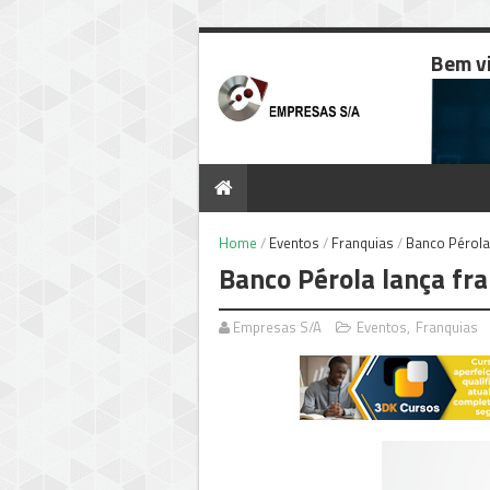
Bem v
Home
/
Eventos
/
Franquias
/
Banco Pérola
Banco Pérola lança fr
Empresas S/A
Eventos
,
Franquias