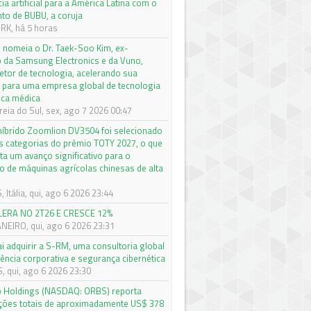
cia artificial para a América Latina com o
to de BUBU, a coruja
K, há 5 horas
nomeia o Dr. Taek-Soo Kim, ex-
o da Samsung Electronics e da Vuno,
etor de tecnologia, acelerando sua
 para uma empresa global de tecnologia
ica médica
eia do Sul, sex, ago 7 2026 00:47
 híbrido Zoomlion DV3504 foi selecionado
s categorias do prêmio TOTY 2027, o que
ta um avanço significativo para o
 de máquinas agrícolas chinesas de alta
Itália, qui, ago 6 2026 23:44
LERA NO 2T26 E CRESCE 12%
ANEIRO, qui, ago 6 2026 23:31
ai adquirir a S-RM, uma consultoria global
gência corporativa e segurança cibernética
 qui, ago 6 2026 23:30
o Holdings (NASDAQ: ORBS) reporta
ações totais de aproximadamente US$ 378