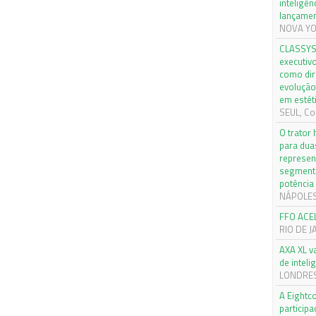
inteligên
lançamen
NOVA YOR
CLASSYS 
executiv
como dir
evolução
em estét
SEUL, Cor
O trator
para dua
represen
segmento
potência
NÁPOLES, 
FFO ACE
RIO DE J
AXA XL v
de inteli
LONDRES,
A Eightc
particip