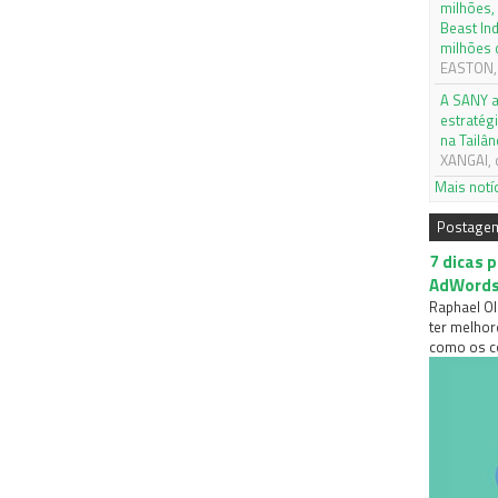
milhões,
Beast In
milhões 
EASTON, 
A SANY a
estratég
na Tailân
XANGAI, 
Mais notí
Postage
7 dicas 
AdWord
Raphael Ol
ter melhor
como os co