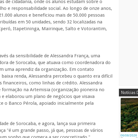
as de cidadania, onde os alunos estudam sobre o
ho e responsabilidade social. Ao longo de onze anos,
21.000 alunos e beneficiou mais de 50.000 pessoas
stribuídas em 50 unidades, sendo 32 localizadas na
peró, Itapetininga, Mairinque, Salto e Votorantim,
avés da sensibilidade de Alessandra França, uma
ora de Sorocaba, que atuava como coordenadora do
ém uma aprendiz da organização. Em contato
baixa renda, Alessandra percebeu o quanto era difícil
s financeiros, como linhas de crédito. Alessandra
e formação na Artemisia (organização pioneira no
Notícias
) e elaborou um plano de negócios que visava
e o Banco Pérola, apoiado inicialmente pela
dade de Sorocaba, e agora, lança sua primeira
nça "é um grande passo, já que, pessoas de vários
É um sonho que começa a ser concretizado."