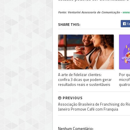
Fonte: Venturini Assessoria de Comunicação -
www.
Fa
SHARE THIS:
A arte de fidelizar clientes:
Por qu
confira 3 dicas que podem gerar
microf
resultados reais e sustentáveis
quatro
PREVIOUS
Associação Brasileira de Franchising do Ri
Janeiro Promove Café com Franquia
Nenhum Comentário: