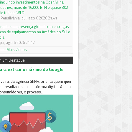
 incluindo investimentos na OpenAI, na
dustries, mais de 16.000 ETH e quase 302
de tokens WLD.
Pensilvânia, qui, ago 6 2026 21:41
mplia sua presença global com entregas
icas de equipamentos na América do Sul e
dia
qui, ago 6 2026 21:12
cias
Mais vídeos
m Em Destaque
para extrair o máximo do Google
s
iveira, da agência GhFly, orienta quem quer
es resultados na plataforma digital. Assim
nsumidores, o process...