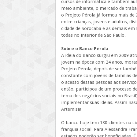
cursos de informática e também aul
meio ambiente, o mercado de trabal
o Projeto Pérola já formou mais de 
entre crianças, jovens e adultos, di
cidade de Sorocaba e as demais em I
todas no interior de São Paulo.
Sobre o Banco Pérola
A ideia do Banco surgiu em 2009 atr
jovem na época com 24 anos, morad
Projeto Pérola, depois de ser tamb
constante com jovens de famílias de 
o acesso dessas pessoas aos serviço
então, participou de um processo d
tema dos negócios sociais no Brasil
implementar suas ideias. Assim nasc
Artemisia.
O banco hoje tem 130 clientes na ci
franquia social. Para Alessandra Fra
estados poderão ser beneficiadas. 