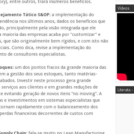
), entre outros, trará inúmeros benefícios.
Vídeos
nejamento Tático S&OP:
a implementação do
ndência nos últimos anos, dados os benefícios que
ão, principalmente pela visão integrada que ele
a maioria das empresas acaba por "customizar" e
s, que são originalmente bem rígidos, e com isto não
iais. Como dica, revise a implementação do
o de consultores especialistas.
toques:
um dos pontos fracos da grande maioria das
m a gestão dos seus estoques, tanto matérias-
bados. Investir neste processo gera grande
e serviços aos clientes e em grandes reduções de
Literata -
te evitando geração de novos itens “no moving”. A
s e investimentos em sistemas especialistas que
 retornam rapidamente com o balanceamento dos
perdas financeiras decorrentes de custos com
Supply Chain:
fala-se muito no Lean Manufacturing