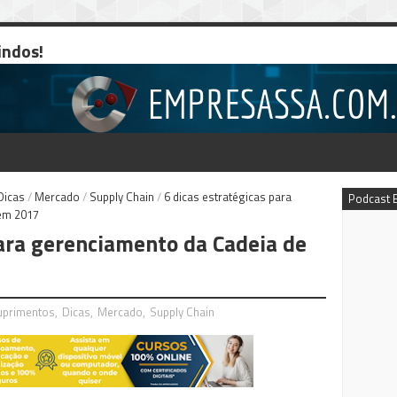
indos!
Dicas
/
Mercado
/
Supply Chain
/
6 dicas estratégicas para
Podcast 
em 2017
para gerenciamento da Cadeia de
uprimentos
,
Dicas
,
Mercado
,
Supply Chain