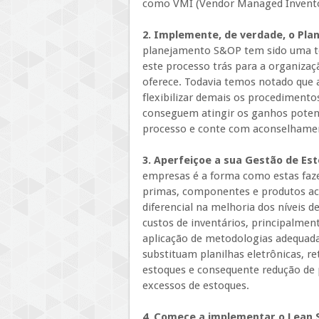
como VMI (Vendor Managed Inventory
2. Implemente, de verdade, o Pla
planejamento S&OP tem sido uma te
este processo trás para a organizaç
oferece. Todavia temos notado que 
flexibilizar demais os procedimento
conseguem atingir os ganhos potenc
processo e conte com aconselhament
3. Aperfeiçoe a sua Gestão de Es
empresas é a forma como estas faze
primas, componentes e produtos aca
diferencial na melhoria dos níveis d
custos de inventários, principalmen
aplicação de metodologias adequada
substituam planilhas eletrônicas,
estoques e consequente redução de 
excessos de estoques.
4. Comece a implementar o Lean 