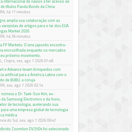
a internacional de navios a ter acesso ao
de títulos Panda Bonds da China
A, há 17 minutos
igns amplia sua colaboração com as
s varejistas de artigos para o lar dos EUA
egas Market 2026
K, há 36 minutos
da FP Markets: O iene japonês encontra-
a encruzilhada enquanto os mercados
seu próximo movimento.
, Chipre, sex, ago 7 2026 07:48
rt e Advance levam brinquedos com
cia artificial para a América Latina com o
to de BUBU, a coruja
K, sex, ago 7 2026 02:14
nomeia o Dr. Taek-Soo Kim, ex-
o da Samsung Electronics e da Vuno,
etor de tecnologia, acelerando sua
 para uma empresa global de tecnologia
ica médica
eia do Sul, sex, ago 7 2026 00:47
 híbrido Zoomlion DV3504 foi selecionado