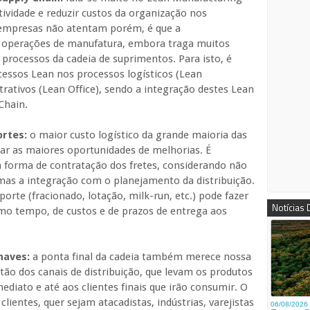
tividade e reduzir custos da organização nos
 empresas não atentam porém, é que a
 operações de manufatura, embora traga muitos
 processos da cadeia de suprimentos. Para isto, é
essos Lean nos processos logísticos (Lean
ativos (Lean Office), sendo a integração destes Lean
Chain.
ortes:
o maior custo logístico da grande maioria das
ar as maiores oportunidades de melhorias. É
a forma de contratação dos fretes, considerando não
as a integração com o planejamento da distribuição.
porte (fracionado, lotação, milk-run, etc.) pode fazer
Notícias
mo tempo, de custos e de prazos de entrega aos
haves:
a ponta final da cadeia também merece nossa
tão dos canais de distribuição, que levam os produtos
ediato e até aos clientes finais que irão consumir. O
ientes, quer sejam atacadistas, indústrias, varejistas