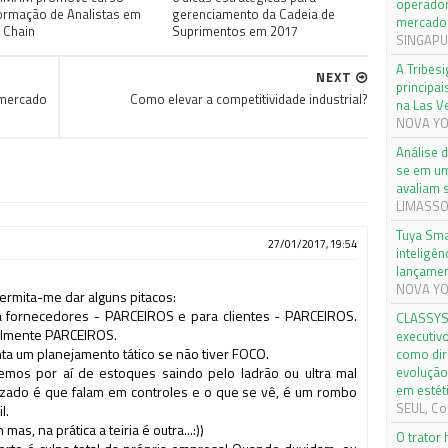
operador
ormação de Analistas em
gerenciamento da Cadeia de
mercado 
 Chain
Suprimentos em 2017
SINGAPUR
A Tribes
NEXT
principai
 mercado
Como elevar a competitividade industrial?
na Las V
NOVA YOR
Análise 
se em um
avaliam 
LIMASSOL
Tuya Sma
27/01/2017, 19:54
inteligên
lançamen
NOVA YOR
ermita-me dar alguns pitacos:
ara fornecedores - PARCEIROS e para clientes - PARCEIROS.
CLASSYS 
almente PARCEIROS.
executiv
ta um planejamento tático se não tiver FOCO.
como dir
vemos por aí de estoques saindo pelo ladrão ou ultra mal
evolução
em estét
ozado é que falam em controles e o que se vê, é um rombo
SEUL, Cor
l.
as, na prática a teiria é outra...:))
O trator