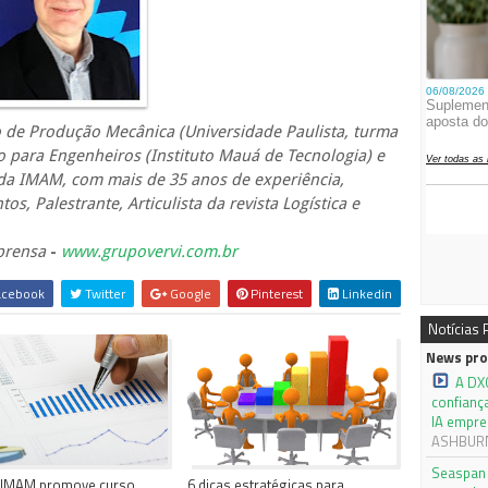
 de Produção Mecânica (Universidade Paulista, turma
para Engenheiros (Instituto Mauá de Tecnologia) e
 da IMAM, com mais de 35 anos de experiência,
s, Palestrante, Articulista da revista Logística e
mprensa
-
www.grupovervi.com.br
cebook
Twitter
Google
Pinterest
Linkedin
Notícias
News pro
A DX
confianç
IA empre
ASHBURN,
Seaspan 
 IMAM promove curso
6 dicas estratégicas para