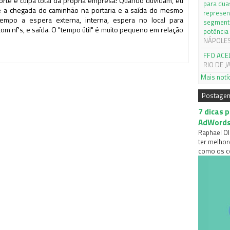
sporte é culpa total da própria empresa! Quando duvidam, eu
para dua
e a chegada do caminhão na portaria e a saída do mesmo
represen
tempo a espera externa, interna, espera no local para
segmento
om nf's, e saída. O "tempo útil" é muito pequeno em relação
potência
NÁPOLES, 
FFO ACE
RIO DE J
Mais notí
Postage
7 dicas 
AdWord
Raphael Ol
ter melhor
como os co