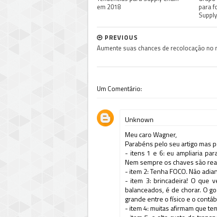
em 2018
para f
Supply
PREVIOUS
Aumente suas chances de recolocação no
Um Comentário:
Unknown
Meu caro Wagner,
Parabéns pelo seu artigo mas p
- itens 1 e 6: eu ampliaria p
Nem sempre os chaves são re
- item 2: Tenha FOCO. Não adian
- item 3: brincadeira! O que 
balanceados, é de chorar. O g
grande entre o físico e o contábi
- item 4: muitas afirmam que tem m