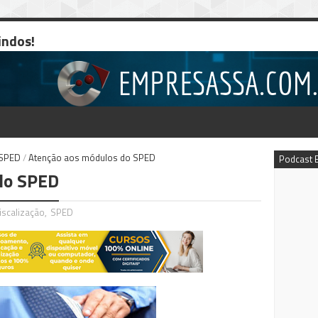
indos!
SPED
/
Atenção aos módulos do SPED
Podcast 
do SPED
iscalização
,
SPED