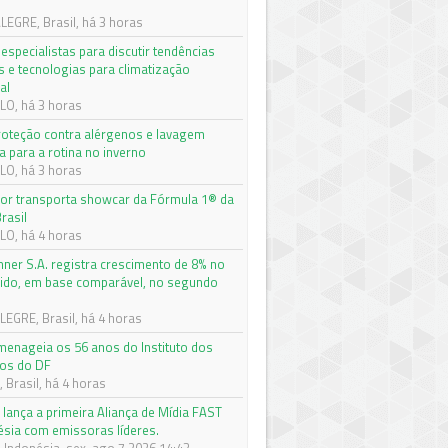
EGRE, Brasil, há 3 horas
especialistas para discutir tendências
s e tecnologias para climatização
al
O, há 3 horas
roteção contra alérgenos e lavagem
a para a rotina no inverno
O, há 3 horas
r transporta showcar da Fórmula 1® da
rasil
O, há 4 horas
nner S.A. registra crescimento de 8% no
quido, em base comparável, no segundo
e
EGRE, Brasil, há 4 horas
enageia os 56 anos do Instituto dos
os do DF
 Brasil, há 4 horas
 lança a primeira Aliança de Mídia FAST
ésia com emissoras líderes.