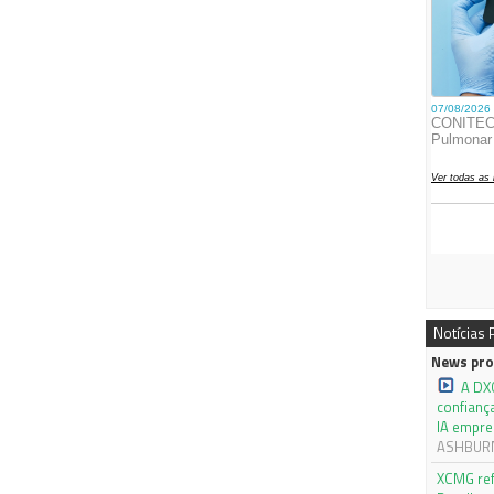
Notícias
News pro
A DX
confianç
IA empre
ASHBURN,
XCMG ref