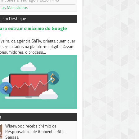
 Indonésia, sex, ago 7 2026 14:43
cias
Mais vídeos
m Em Destaque
para extrair o máximo do Google
s
iveira, da agência GhFly, orienta quem quer
es resultados na plataforma digital. Assim
nsumidores, o process...
s
Wisewood recebe prêmio de
Responsabilidade Ambiental RAC-
Sanasa