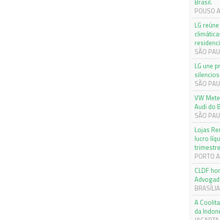
Brasil.
POUSO AL
LG reúne 
climática
residenci
SÃO PAUL
LG une p
silencios
SÃO PAUL
VW Meteo
Audi do B
SÃO PAUL
Lojas Re
lucro lí
trimestr
PORTO AL
CLDF hom
Advogad
BRASÍLIA,
A Coolita
da Indon