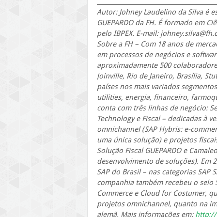
_________________________________________
Autor: Johney Laudelino da Silva é e
GUEPARDO da FH. É formado em Ciên
pelo IBPEX. E-mail: johney.silva@fh.
Sobre a FH – Com 18 anos de mercad
em processos de negócios e software
aproximadamente 500 colaboradores, 
Joinville, Rio de Janeiro, Brasília, 
países nos mais variados segmentos 
utilities, energia, financeiro, farm
conta com três linhas de negócio: Se
Technology e Fiscal – dedicadas à v
omnichannel (SAP Hybris: e-commerc
uma única solução) e projetos fiscai
Solução Fiscal GUEPARDO e Camaleo 
desenvolvimento de soluções). Em 2
SAP do Brasil – nas categorias SAP 
companhia também recebeu o selo S
Commerce e Cloud for Costumer, qu
projetos omnichannel, quanto na im
alemã. Mais informações em:
http:/