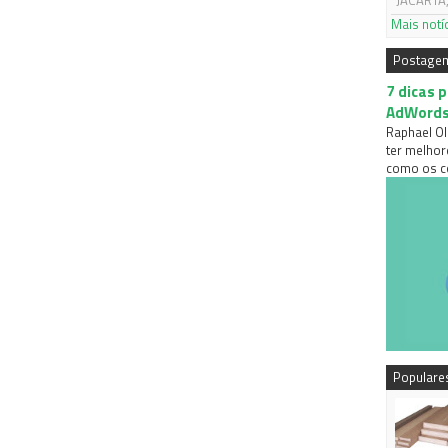
JACARTA,
Mais notí
Postage
7 dicas 
AdWord
Raphael Ol
ter melhor
como os co
Populare