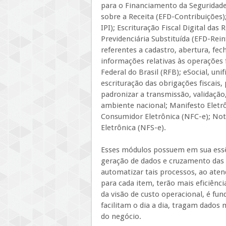
para o Financiamento da Seguridade 
sobre a Receita (EFD-Contribuições);
IPI); Escrituração Fiscal Digital da
Previdenciária Substituída (EFD-Rein
referentes a cadastro, abertura, fe
informações relativas às operações f
Federal do Brasil (RFB); eSocial, un
escrituração das obrigações fiscais, 
padronizar a transmissão, validaçã
ambiente nacional; Manifesto Eletr
Consumidor Eletrônica (NFC-e); Nota 
Eletrônica (NFS-e).
Esses módulos possuem em sua essê
geração de dados e cruzamento das
automatizar tais processos, ao ate
para cada item, terão mais eficiênc
da visão de custo operacional, é fun
facilitam o dia a dia, tragam dados
do negócio.