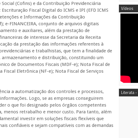
Social (Cofins) e da Contribuição Previdenciária
Vídeos
 Escrituração Fiscal Digital do ICMS e IPI (EFD ICMS
s Retenções e Informações da Contribuição
f); e-FINANCEIRA, conjunto de arquivos digitais
chamento e auxiliares, além da prestação de
inanceiras de interesse da Secretaria da Receita
ificação da prestação das informações referentes à
previdenciárias e trabalhistas, que tem a finalidade de
o, armazenamento e distribuição, constituindo um
ônico de Documentos Fiscais (MDF-e); Nota Fiscal de
Fiscal Eletrônica (NF-e); Nota Fiscal de Serviços
ncia a automatização dos controles e processos,
Literata -
 informações. Logo, se as empresas conseguirem
nder o que foi designado pelos órgãos competentes
ia, menos retrabalho e menor custo. Para tanto, além
damental investir em soluções fiscais flexíveis que
 mais confiáveis e sejam compatíveis com as demandas