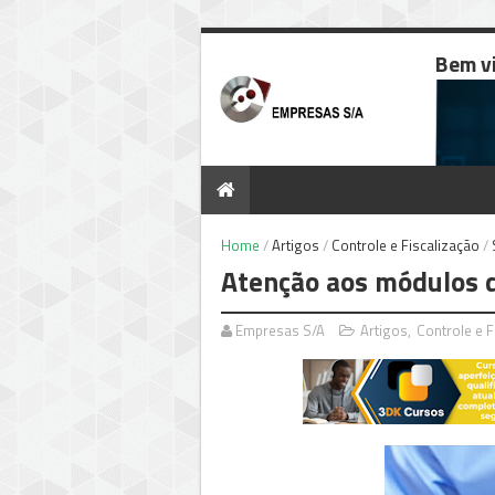
Bem v
Home
/
Artigos
/
Controle e Fiscalização
/
Atenção aos módulos 
Empresas S/A
Artigos
,
Controle e F