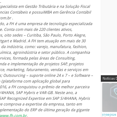
_
specialista em Gestão Tributária e na Solução Fiscal
cias Contábeis e possuiMBA em Gerência Contábil
com.br .
o, a FH é uma empresa de tecnologia especializada
. Conta com mais de 220 clientes ativos,
oito sedes – Curitiba, São Paulo, Porto Alegre,
Stuttgart e Madrid. A FH tem atuação em mais de 30
da indústria, como: varejo, manufatura, fashion,
oquímica, agroindústria e setor público. A companhia
rvices, formada pelas áreas de Consulting,
enda e implementação de projetos SAP, projetos
e, marketing, faturamento, vendas e serviços em
s; Outsourcing – suporte online 24 x 7 – e Software –
Notícias
(plataforma com aplicação global para
016, a FH conquistou o prêmio de melhor parceira
S/4HANA, SAP Hybris e VAR-GB. Neste ano, a
AP Recognized Expertise em SAP S/4HANA, Hybris
e comprova a expertise da empresa, tanto em
plementação do ERP de última geração da gigante
/www.fh.com.br
.