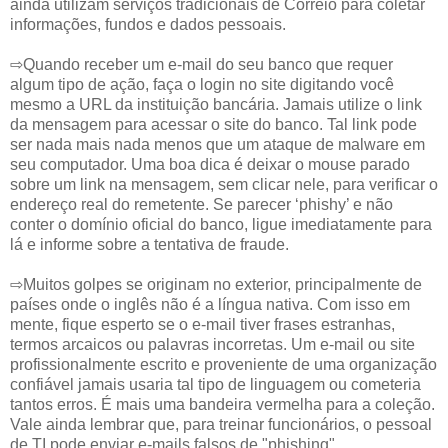
ainda utilizam serviços tradicionais de Correio para coletar
informações, fundos e dados pessoais.
⇨Quando receber um e-mail do seu banco que requer
algum tipo de ação, faça o login no site digitando você
mesmo a URL da instituição bancária. Jamais utilize o link
da mensagem para acessar o site do banco. Tal link pode
ser nada mais nada menos que um ataque de malware em
seu computador. Uma boa dica é deixar o mouse parado
sobre um link na mensagem, sem clicar nele, para verificar o
endereço real do remetente. Se parecer ‘phishy’ e não
conter o domínio oficial do banco, ligue imediatamente para
lá e informe sobre a tentativa de fraude.
⇨Muitos golpes se originam no exterior, principalmente de
países onde o inglês não é a língua nativa. Com isso em
mente, fique esperto se o e-mail tiver frases estranhas,
termos arcaicos ou palavras incorretas. Um e-mail ou site
profissionalmente escrito e proveniente de uma organização
confiável jamais usaria tal tipo de linguagem ou cometeria
tantos erros. É mais uma bandeira vermelha para a coleção.
Vale ainda lembrar que, para treinar funcionários, o pessoal
de TI pode enviar e-mails falsos de "phishing"