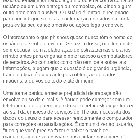
texto ou e-mail informando algum problema com a conta do
usuário ou em uma entrega ou reembolso, ou ainda algum
outro problema plausível. O usuário é, então, direcionado
para um link que solicita a confirmação de dados da conta
para evitar seu cancelamento ou ações legais cabíveis.
O interessante é que phishers quase nunca têm o nome de
usuário e a senha da vítima. Se assim fosse, não teriam de
se preocupar com a elaboração de estratagemas e planos
mirabolantes para enganar e obter acesso a computadores
de terceiros. Ao contrário: como não tem ideia sobre tais
informações, alegam que a questão é de grande urgência,
traindo a boa-fé do ouvinte para obtenção de dados,
imagens, arquivos de texto e até dinheiro.
Uma forma particularmente prejudicial de trapaça não
envolve o uso de e-mails. A fraude pode começar com um
telefonema de alguém fingindo ser o helpdesk ou pertencer
ao staff da empresa de serviços de TI e que necessita dos
dados do usuário para acessar remotamente o computador
para correções ou atualizações. É comum dizer ao usuário,
“tudo que você precisa fazer é baixar o patch de
manutenção que vou enviar e nós cuidaremos do resto”.