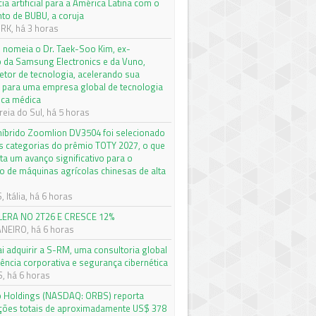
cia artificial para a América Latina com o
to de BUBU, a coruja
K, há 3 horas
nomeia o Dr. Taek-Soo Kim, ex-
o da Samsung Electronics e da Vuno,
etor de tecnologia, acelerando sua
 para uma empresa global de tecnologia
ica médica
eia do Sul, há 5 horas
 híbrido Zoomlion DV3504 foi selecionado
s categorias do prêmio TOTY 2027, o que
ta um avanço significativo para o
 de máquinas agrícolas chinesas de alta
Itália, há 6 horas
LERA NO 2T26 E CRESCE 12%
ANEIRO, há 6 horas
ai adquirir a S-RM, uma consultoria global
gência corporativa e segurança cibernética
 há 6 horas
o Holdings (NASDAQ: ORBS) reporta
ações totais de aproximadamente US$ 378