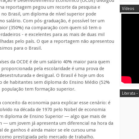
ração e Desenvolvimento Econômico (OCDE) divulgou
 uma reportagem pegou um recorte da pesquisa e
Vídeos
o Brasil, um diploma de nível superior pode
no salário. Com pós-graduação, é possível ter um
maior (350%) na comparação com quem só tem o
dadeiros - e excelentes para as mais de duas mil
alhadas pelo país. O que a reportagem não apresentou
imos para o Brasil.
aíses da OCDE é de um salário 40% maior para quem
r proporcionada pela escolaridade é uma prova de
desestruturada e desigual. O Brasil é hoje um dos
o de habitantes sem diploma do Ensino Médio (52%
a população tem formação superior.
Literata -
conceito da economia para explicar esse cenário: é
volvido na década de 1970 pelo Nobel de economia
m diploma de Ensino Superior — algo que mais de
m — um jovem já apresenta um diferencial na hora da
l de ganhos é ainda maior se ele cursou uma
 como prestigiada pelo mercado de trabalho.