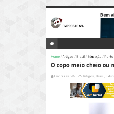
Bem v
Home
/
Artigos
/
Brasil
/
Educação
/
Ponto 
O copo meio cheio ou 
Empresas S/A
Artigos
,
Brasil
,
Educ