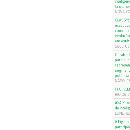
inteligên
lançamen
NOVA YOR
CLASSYS 
executiv
como dir
evolução
em estét
SEUL, Cor
O trator
para dua
represen
segmento
potência
NÁPOLES, 
FFO ACE
RIO DE J
AXA XL v
de inteli
LONDRES,
A Eightc
particip