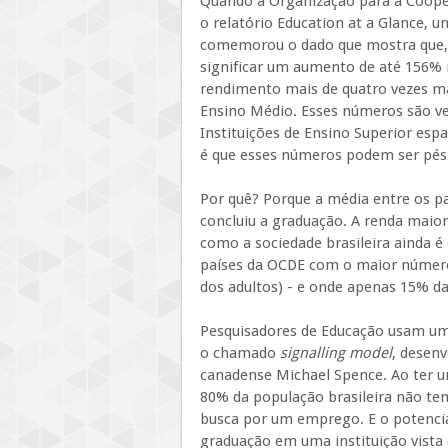
Quando a Organização para a Coope
o relatório Education at a Glance,
comemorou o dado que mostra que, n
significar um aumento de até 156% 
rendimento mais de quatro vezes 
Ensino Médio. Esses números são ver
Instituições de Ensino Superior esp
é que esses números podem ser péss
Por quê? Porque a média entre os p
concluiu a graduação. A renda maio
como a sociedade brasileira ainda é 
países da OCDE com o maior númer
dos adultos) - e onde apenas 15% d
Pesquisadores de Educação usam um 
o chamado
signalling model
, desen
canadense Michael Spence. Ao ter u
80% da população brasileira não te
busca por um emprego. E o potencia
graduação em uma instituição vista