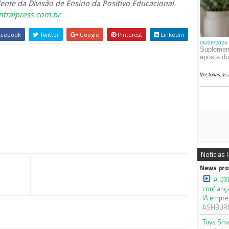
ente da Divisão de Ensino da Positivo Educacional.
tralpress.com.br
cebook
Twitter
Google
Pinterest
Linkedin
Notícias
News pro
A DX
confianç
IA empre
ASHBURN,
Tuya Sma