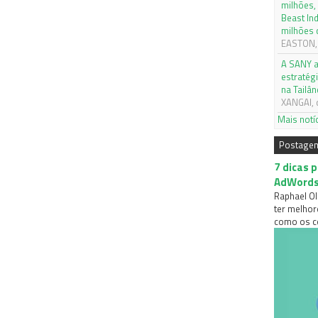
milhões,
Beast In
milhões 
EASTON, 
A SANY a
estratég
na Tailân
XANGAI, 
Mais notí
Postage
7 dicas 
AdWord
Raphael Ol
ter melhor
como os co