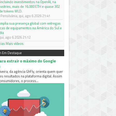
 incluindo investimentos na OpenAI, na
dustries, mais de 16.000 ETH e quase 302
de tokens WLD.
Pensilvânia, qui, ago 6 2026 21:41
mplia sua presença global com entregas
icas de equipamentos na América do Sul e
dia
qui, ago 6 2026 21:12
cias
Mais vídeos
m Em Destaque
para extrair o máximo do Google
s
iveira, da agência GhFly, orienta quem quer
es resultados na plataforma digital. Assim
nsumidores, o process...